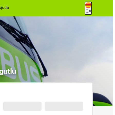
Ajuda
CA
gutlu