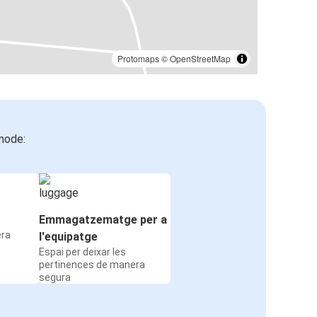
Protomaps
©
OpenStreetMap
mode:
Emmagatzematge per a
era
l'equipatge
Espai per deixar les
pertinences de manera
segura