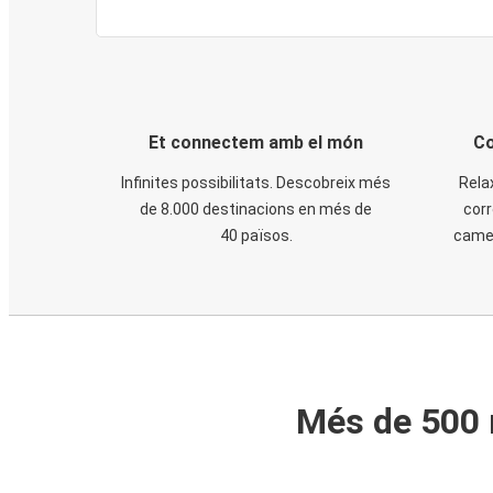
Et connectem amb el món
Co
Infinites possibilitats. Descobreix més
Rela
de 8.000 destinacions en més de
corr
40 països.
cames
Més de 500 m