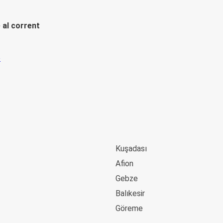
 al corrent
Kuşadası
Afion
Gebze
Balıkesir
Göreme