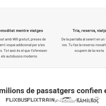
moditat mentre viatges
Tria, reserva, viatj
xat amb Wifi gratuït, preses de
De la pantalla al seient en un 
ent i espai addicional per a les
res. Tu fas la reserva i nosal
. Tot això és el que t’ofereixen
ocupem de la resta.
els autobusos moderns.
ilions de passatgers confien 