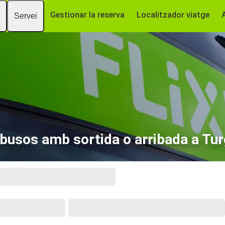
Gestionar la reserva
Localitzador viatge
Servei
busos amb sortida o arribada a Tur