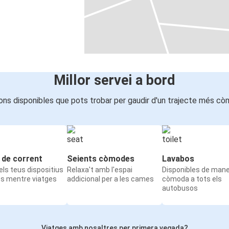
Millor servei a bord
ons disponibles que pots trobar per gaudir d'un trajecte més cò
 de corrent
Seients còmodes
Lavabos
ls teus dispositius
Relaxa't amb l'espai
Disponibles de man
ts mentre viatges
addicional per a les cames
còmoda a tots els
autobusos
Viatges amb nosaltres per primera vegada?