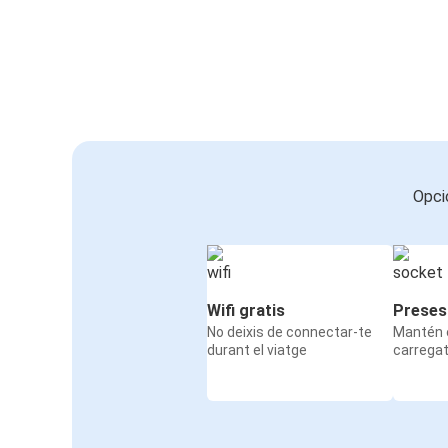
Opci
Wifi gratis
Preses
No deixis de connectar-te
Mantén e
durant el viatge
carrega