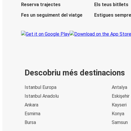
Reserva trajectes
Els teus bitllets
Fes un seguiment del viatge
Estigues sempre
Descobriu més destinacions
Istanbul Europa
Antalya
Istanbul Anadolu
Eskişehir
Ankara
Kayseri
Esmirna
Konya
Bursa
Samsun