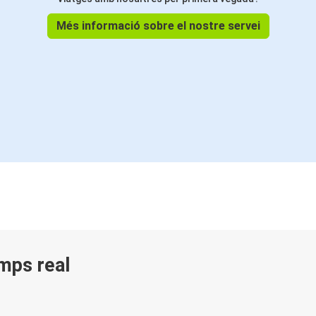
Més informació sobre el nostre servei
emps real