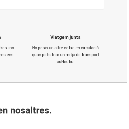
a
Viatgem junts
tres i no
No posis un altre cotxe en circulació
tres ens
quan pots triar un mitjà de transport
col·lectiu.
en nosaltres.