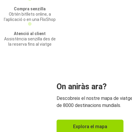
Compra senzilla
Obtén bitllets online, a
l'aplicació o en una FlixShop
Atenció al client
Assistència senzilla des de
la reserva fins al viatge
On aniràs ara?
Descobreix el nostre mapa de viat
de 8000 destinacions mundials.
Explora el mapa