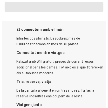
Et connectem amb el món
Infinites possibilitats. Descobreix més de
8.000 destinacions en més de 40 països.
Comoditat mentre viatges
Relaxat amb Wifi gratuït, preses de corrent i espai
addicional per a les cames. Tot això és el que t’ofereixen
els autobusos moderns.
Tria, reserva, viatja
De la pantalla al seient en un tres i no res. Tu fas la
reserva i nosaltres ens ocupem de la resta.
Viatgem junts