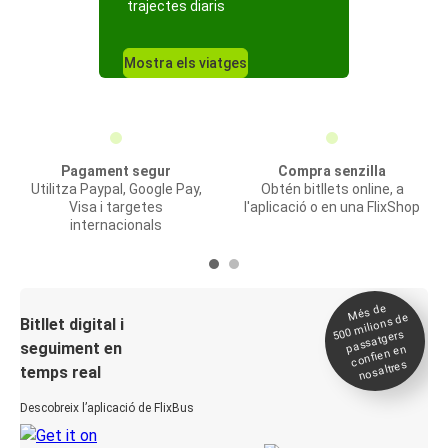
trajectes diaris
Mostra els viatges
Pagament segur
Compra senzilla
Utilitza Paypal, Google Pay,
Obtén bitllets online, a
Visa i targetes
l'aplicació o en una FlixShop
internacionals
Més de
500
milions de
Bitllet digital i
passatgers
seguiment en
confien en
nosaltres
temps real
Descobreix l’aplicació de FlixBus