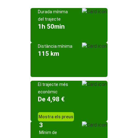
Durada mínima
del trajecte
1h 50min
Distància mínima
115 km
El trajecte més
econòmic
De 4,98 €
Mostra els preus
3
Mínim de