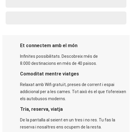
Et connectem amb el món
Infinites possibilitats. Descobreix més de
8.000 destinacions en més de 40 països.
Comoditat mentre viatges
Relaxat amb Wifi gratuït, preses de corrent i espai
addicional per a les cames. Tot això és el que t’ofereixen
els autobusos moderns.
Tria, reserva, viatja
De la pantalla al seient en un tres i no res. Tu fas la
reserva i nosaltres ens ocupem de la resta.