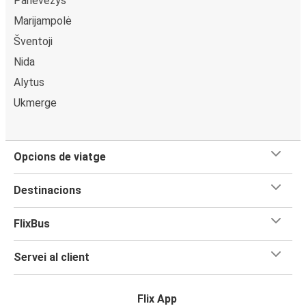
Panevėžys
Marijampolė
Šventoji
Nida
Alytus
Ukmerge
Opcions de viatge
Destinacions
FlixBus
Servei al client
Flix App