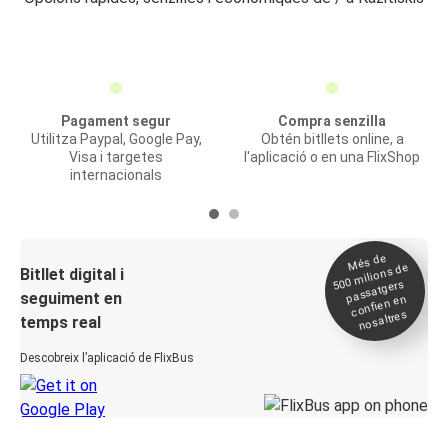
Pagament segur
Compra senzilla
Utilitza Paypal, Google Pay,
Obtén bitllets online, a
Visa i targetes
l'aplicació o en una FlixShop
internacionals
Més de
500
milions de
Bitllet digital i
passatgers
seguiment en
confien en
nosaltres
temps real
Descobreix l’aplicació de FlixBus