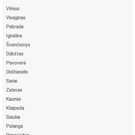
Vílnius
Visaginas
Pabradė
Ignalina
Švenčionys
Dūkštas
Pavoverė
Didžiasalis
Sariai
Zalavas
Kaunas
Klaipeda
Siauliai
Palanga