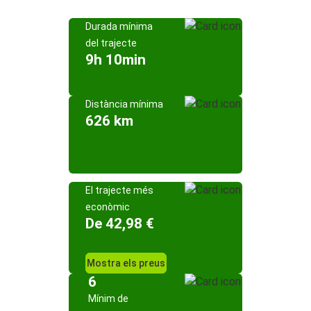
Durada mínima
del trajecte
9h 10min
Distància mínima
626 km
El trajecte més
econòmic
De 42,98 €
Mostra els preus
6
Mínim de