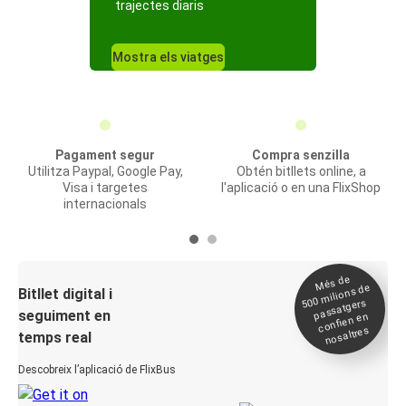
trajectes diaris
Mostra els viatges
Pagament segur
Compra senzilla
Utilitza Paypal, Google Pay,
Obtén bitllets online, a
Visa i targetes
l'aplicació o en una FlixShop
internacionals
Més de
500
milions de
Bitllet digital i
passatgers
seguiment en
confien en
nosaltres
temps real
Descobreix l’aplicació de FlixBus