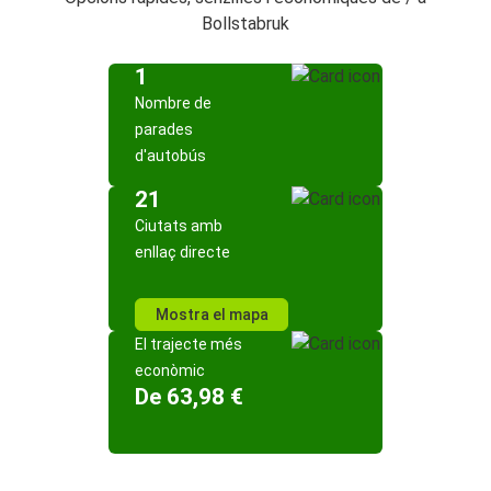
Bollstabruk
1
Nombre de
parades
d'autobús
21
Ciutats amb
enllaç directe
Mostra el mapa
El trajecte més
econòmic
De 63,98 €