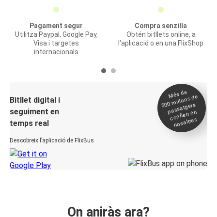
Pagament segur
Compra senzilla
Utilitza Paypal, Google Pay,
Obtén bitllets online, a
Visa i targetes
l'aplicació o en una FlixShop
internacionals
Més de
500
milions de
Bitllet digital i
passatgers
seguiment en
confien en
nosaltres
temps real
Descobreix l’aplicació de FlixBus
On aniràs ara?