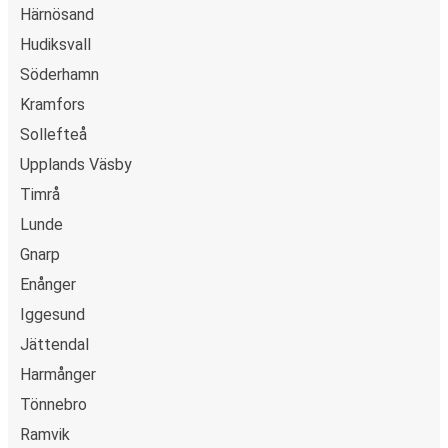
Härnösand
Hudiksvall
Söderhamn
Kramfors
Sollefteå
Upplands Väsby
Timrå
Lunde
Gnarp
Enånger
Iggesund
Jättendal
Harmånger
Tönnebro
Ramvik