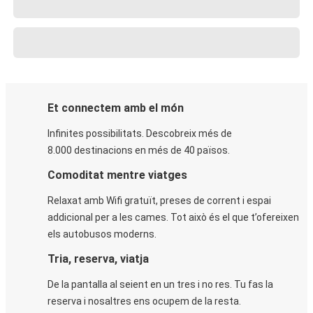
Et connectem amb el món
Infinites possibilitats. Descobreix més de
8.000 destinacions en més de 40 països.
Comoditat mentre viatges
Relaxat amb Wifi gratuït, preses de corrent i espai
addicional per a les cames. Tot això és el que t’ofereixen
els autobusos moderns.
Tria, reserva, viatja
De la pantalla al seient en un tres i no res. Tu fas la
reserva i nosaltres ens ocupem de la resta.