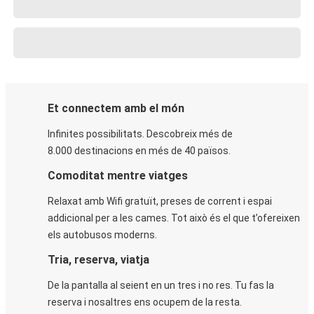
Et connectem amb el món
Infinites possibilitats. Descobreix més de
8.000 destinacions en més de 40 països.
Comoditat mentre viatges
Relaxat amb Wifi gratuït, preses de corrent i espai
addicional per a les cames. Tot això és el que t’ofereixen
els autobusos moderns.
Tria, reserva, viatja
De la pantalla al seient en un tres i no res. Tu fas la
reserva i nosaltres ens ocupem de la resta.