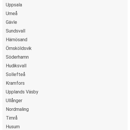
Uppsala
Umeå
Gävle
Sundsvall
Härnösand
Örnsköldsvik
Söderhamn
Hudiksvall
Sollefteå
Kramfors
Upplands Väsby
Ullånger
Nordmaling
Timrå
Husum