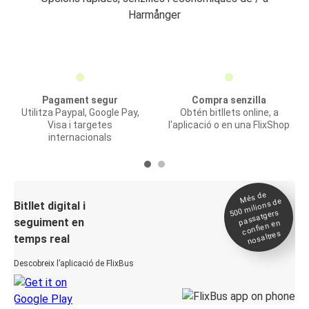
Harmånger
Pagament segur
Compra senzilla
Utilitza Paypal, Google Pay,
Obtén bitllets online, a
Visa i targetes
l'aplicació o en una FlixShop
internacionals
Més de
500
milions de
Bitllet digital i
passatgers
seguiment en
confien en
nosaltres
temps real
Descobreix l’aplicació de FlixBus