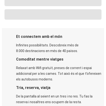
Et connectem amb el món
Infinites possibilitats. Descobreix més de
8.000 destinacions en més de 40 països.
Comoditat mentre viatges
Relaxat amb Wifi gratuït, preses de corrent i espai
addicional per a les cames. Tot això és el que t’ofereixen
els autobusos moderns.
Tria, reserva, viatja
De la pantalla al seient en un tres i no res. Tu fas la
reserva i nosaltres ens ocupem de la resta.