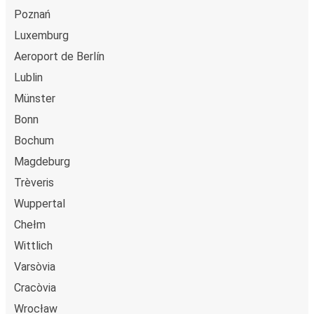
Poznań
Luxemburg
Aeroport de Berlín
Lublin
Münster
Bonn
Bochum
Magdeburg
Trèveris
Wuppertal
Chełm
Wittlich
Varsòvia
Cracòvia
Wrocław