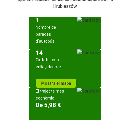
Hrubieszów
1
Nombre de
parades
d'autobús
14
Ciutats amb
enllaç directe
Mostra el mapa
El trajecte més
econòmic
De 5,98 €