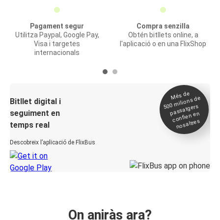
Pagament segur
Compra senzilla
Utilitza Paypal, Google Pay,
Obtén bitllets online, a
Visa i targetes
l'aplicació o en una FlixShop
internacionals
Més de
500
milions de
Bitllet digital i
passatgers
seguiment en
confien en
nosaltres
temps real
Descobreix l’aplicació de FlixBus
On aniràs ara?