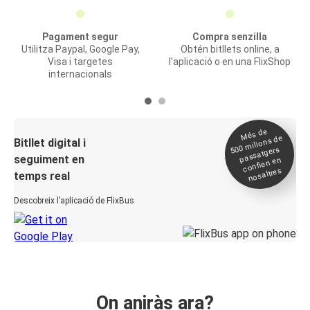
Pagament segur
Compra senzilla
Utilitza Paypal, Google Pay,
Obtén bitllets online, a
Visa i targetes
l'aplicació o en una FlixShop
internacionals
Més de
500
milions de
Bitllet digital i
passatgers
seguiment en
confien en
nosaltres
temps real
Descobreix l’aplicació de FlixBus
On aniràs ara?