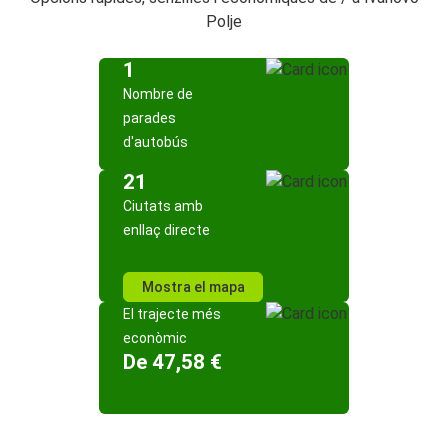
Polje
1
Nombre de
parades
d'autobús
21
Ciutats amb
enllaç directe
Mostra el mapa
El trajecte més
econòmic
De 47,58 €