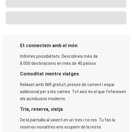
Et connectem amb el món
Infinites possibilitats. Descobreix més de
8.000 destinacions en més de 40 països.
Comoditat mentre viatges
Relaxat amb Wifi gratuït, preses de corrent i espai
addicional per a les cames. Tot això és el que t’ofereixen
els autobusos moderns.
Tria, reserva, viatja
De la pantalla al seient en un tres i no res. Tu fas la
reserva i nosaltres ens ocupem de la resta.