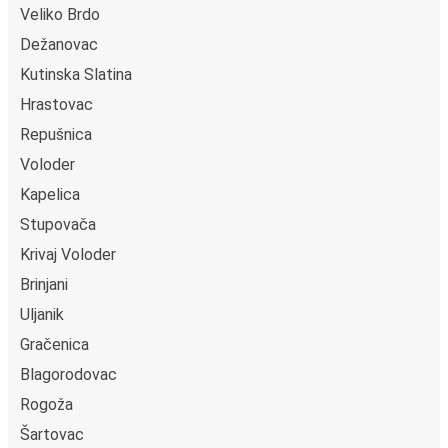
Veliko Brdo
Dežanovac
Kutinska Slatina
Hrastovac
Repušnica
Voloder
Kapelica
Stupovača
Krivaj Voloder
Brinjani
Uljanik
Gračenica
Blagorodovac
Rogoža
Šartovac