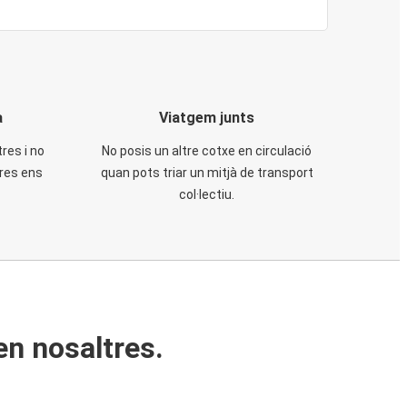
a
Viatgem junts
tres i no
No posis un altre cotxe en circulació
tres ens
quan pots triar un mitjà de transport
col·lectiu.
en nosaltres.