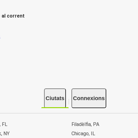
 al corrent
Ciutats
Connexions
, FL
Filadèlfia, PA
k, NY
Chicago, IL