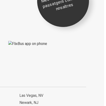
0
n
s
s
s
Las Vegas, NV
Newark, NJ