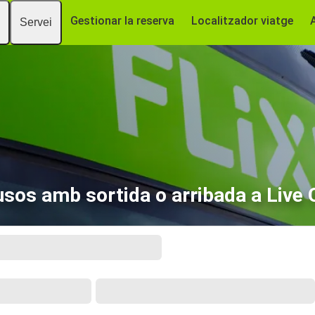
Gestionar la reserva
Localitzador viatge
Servei
sos amb sortida o arribada a Live 