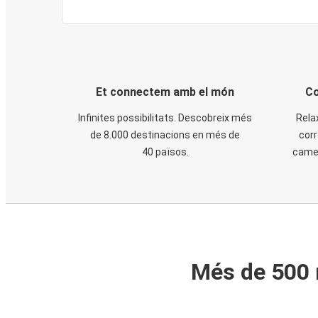
Et connectem amb el món
Co
Infinites possibilitats. Descobreix més
Rela
de 8.000 destinacions en més de
corr
40 països.
cames
Més de 500 m