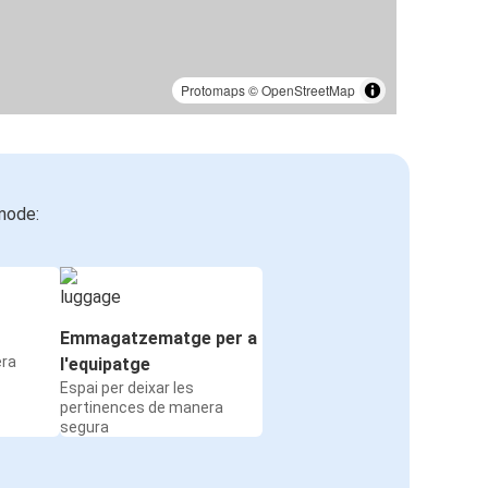
Protomaps
©
OpenStreetMap
mode:
Emmagatzematge per a
era
l'equipatge
Espai per deixar les
pertinences de manera
segura