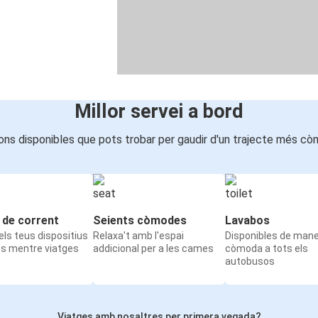
Millor servei a bord
ons disponibles que pots trobar per gaudir d'un trajecte més cò
 de corrent
Seients còmodes
Lavabos
ls teus dispositius
Relaxa't amb l'espai
Disponibles de man
ts mentre viatges
addicional per a les cames
còmoda a tots els
autobusos
Viatges amb nosaltres per primera vegada?