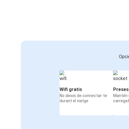
Opci
Wifi gratis
Preses
No deixis de connectar-te
Mantén e
durant el viatge
carrega