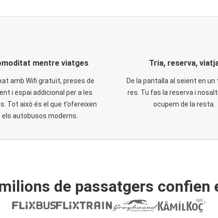
moditat mentre viatges
Tria, reserva, viatj
xat amb Wifi gratuït, preses de
De la pantalla al seient en un 
ent i espai addicional per a les
res. Tu fas la reserva i nosal
. Tot això és el que t’ofereixen
ocupem de la resta.
els autobusos moderns.
ilions de passatgers confien 