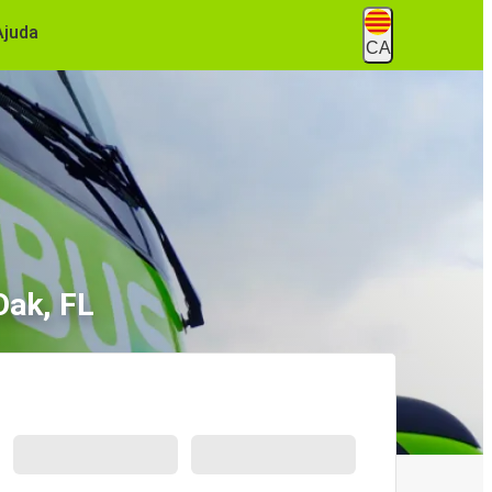
Ajuda
CA
Oak, FL