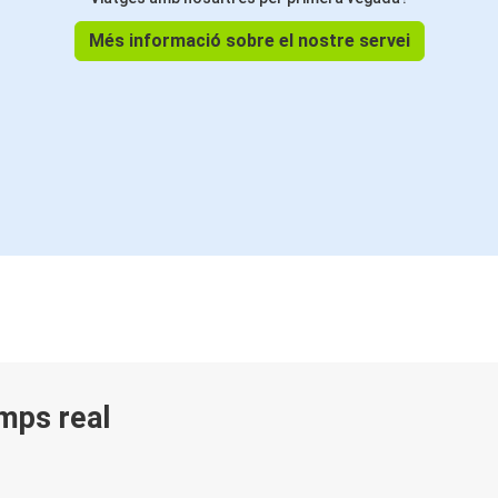
Més informació sobre el nostre servei
emps real