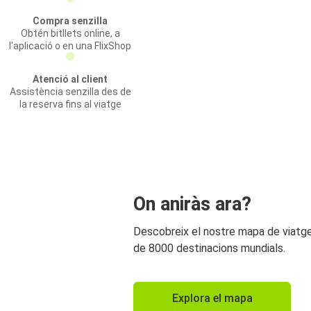
Compra senzilla
Obtén bitllets online, a
l'aplicació o en una FlixShop
Atenció al client
Assistència senzilla des de
la reserva fins al viatge
On aniràs ara?
Descobreix el nostre mapa de viat
de 8000 destinacions mundials.
Explora el mapa