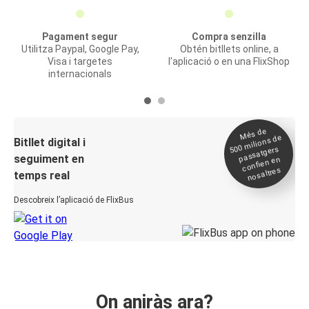
Pagament segur
Compra senzilla
Utilitza Paypal, Google Pay,
Obtén bitllets online, a
Visa i targetes
l'aplicació o en una FlixShop
internacionals
Més de
500
milions de
Bitllet digital i
passatgers
seguiment en
confien en
nosaltres
temps real
Descobreix l’aplicació de FlixBus
On aniràs ara?