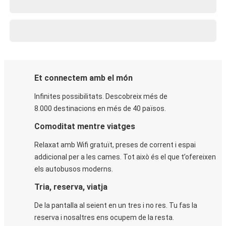
Et connectem amb el món
Infinites possibilitats. Descobreix més de
8.000 destinacions en més de 40 països.
Comoditat mentre viatges
Relaxat amb Wifi gratuït, preses de corrent i espai
addicional per a les cames. Tot això és el que t’ofereixen
els autobusos moderns.
Tria, reserva, viatja
De la pantalla al seient en un tres i no res. Tu fas la
reserva i nosaltres ens ocupem de la resta.