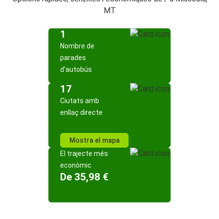
MT
1
Nombre de
parades
d'autobús
17
Ciutats amb
enllaç directe
Mostra el mapa
El trajecte més
econòmic
De 35,98 €