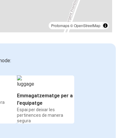
Protomaps
©
OpenStreetMap
mode:
Emmagatzematge per a
era
l'equipatge
Espai per deixar les
pertinences de manera
segura