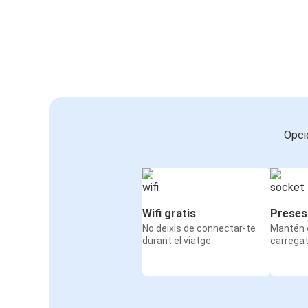
Opci
Wifi gratis
Preses
No deixis de connectar-te
Mantén e
durant el viatge
carrega