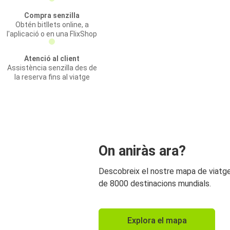
Compra senzilla
Obtén bitllets online, a
l'aplicació o en una FlixShop
Atenció al client
Assistència senzilla des de
la reserva fins al viatge
On aniràs ara?
Descobreix el nostre mapa de viat
de 8000 destinacions mundials.
Explora el mapa