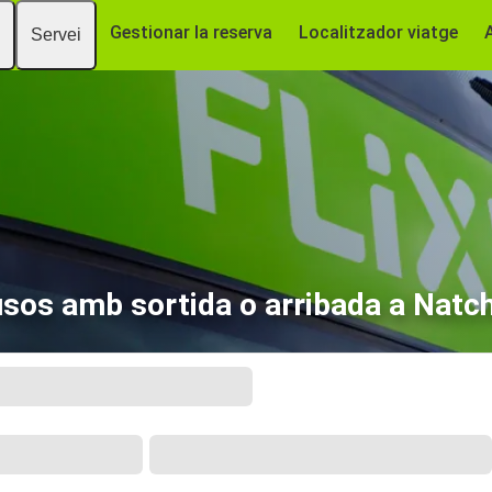
Gestionar la reserva
Localitzador viatge
Servei
sos amb sortida o arribada a Natc