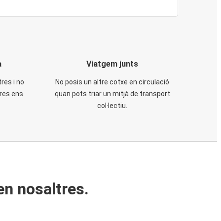
a
Viatgem junts
tres i no
No posis un altre cotxe en circulació
tres ens
quan pots triar un mitjà de transport
col·lectiu.
en nosaltres.