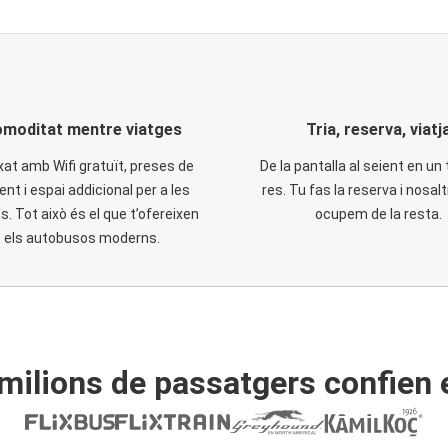
moditat mentre viatges
Tria, reserva, viatj
xat amb Wifi gratuït, preses de
De la pantalla al seient en un 
ent i espai addicional per a les
res. Tu fas la reserva i nosal
. Tot això és el que t’ofereixen
ocupem de la resta.
els autobusos moderns.
ilions de passatgers confien 