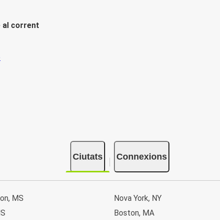
 al corrent
Ciutats
Connexions
son, MS
Nova York, NY
MS
Boston, MA