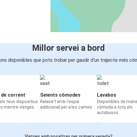
Millor servei a bord
ons disponibles que pots trobar per gaudir d'un trajecte més cò
 de corrent
Seients còmodes
Lavabos
ls teus dispositius
Relaxa't amb l'espai
Disponibles de man
ts mentre viatges
addicional per a les cames
còmoda a tots els
autobusos
Viatges amb nosaltres per primera vegada?