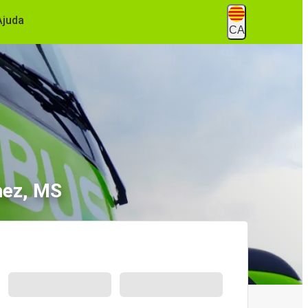
Ajuda
CA
hez, MS