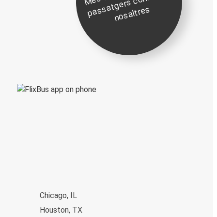
0
n
s
s
s
Chicago, IL
Houston, TX