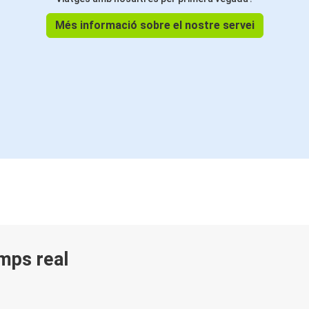
Més informació sobre el nostre servei
emps real