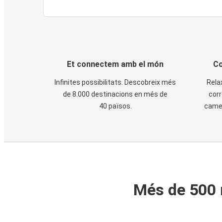
Et connectem amb el món
Co
Infinites possibilitats. Descobreix més
Rela
de 8.000 destinacions en més de
corr
40 països.
cames
Més de 500 m