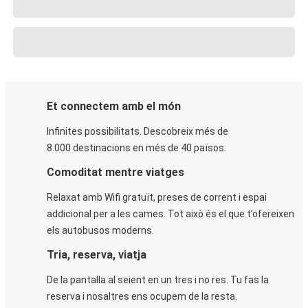
Et connectem amb el món
Infinites possibilitats. Descobreix més de
8.000 destinacions en més de 40 països.
Comoditat mentre viatges
Relaxat amb Wifi gratuït, preses de corrent i espai
addicional per a les cames. Tot això és el que t’ofereixen
els autobusos moderns.
Tria, reserva, viatja
De la pantalla al seient en un tres i no res. Tu fas la
reserva i nosaltres ens ocupem de la resta.