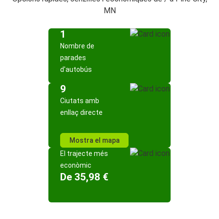
MN
1
Nombre de
parades
d'autobús
9
Ciutats amb
enllaç directe
Mostra el mapa
El trajecte més
econòmic
De 35,98 €