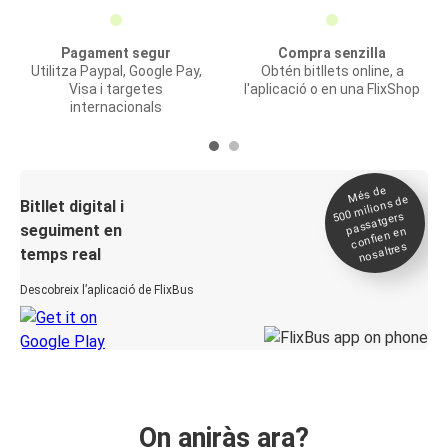
Pagament segur
Compra senzilla
Utilitza Paypal, Google Pay,
Obtén bitllets online, a
Visa i targetes
l'aplicació o en una FlixShop
internacionals
Més de
500
milions de
Bitllet digital i
passatgers
seguiment en
confien en
nosaltres
temps real
Descobreix l’aplicació de FlixBus
On aniràs ara?