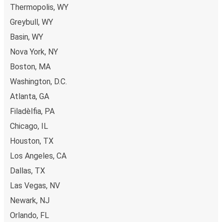
Thermopolis, WY
Greybull, WY
Basin, WY
Nova York, NY
Boston, MA
Washington, D.C.
Atlanta, GA
Filadèlfia, PA
Chicago, IL
Houston, TX
Los Angeles, CA
Dallas, TX
Las Vegas, NV
Newark, NJ
Orlando, FL