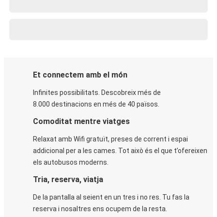
Et connectem amb el món
Infinites possibilitats. Descobreix més de
8.000 destinacions en més de 40 països.
Comoditat mentre viatges
Relaxat amb Wifi gratuït, preses de corrent i espai
addicional per a les cames. Tot això és el que t’ofereixen
els autobusos moderns.
Tria, reserva, viatja
De la pantalla al seient en un tres i no res. Tu fas la
reserva i nosaltres ens ocupem de la resta.