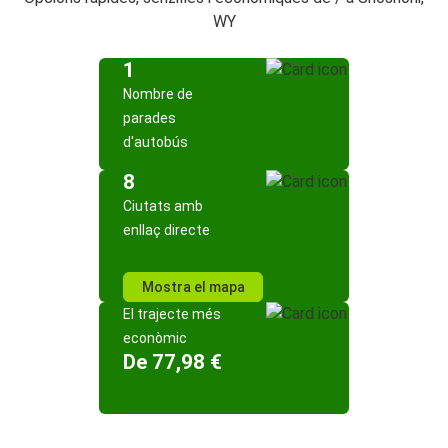
WY
1
Nombre de
parades
d'autobús
8
Ciutats amb
enllaç directe
Mostra el mapa
El trajecte més
econòmic
De 77,98 €