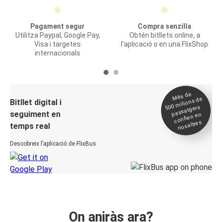
Pagament segur
Compra senzilla
Utilitza Paypal, Google Pay,
Obtén bitllets online, a
Visa i targetes
l'aplicació o en una FlixShop
internacionals
Més de
500
milions de
Bitllet digital i
passatgers
seguiment en
confien en
nosaltres
temps real
Descobreix l’aplicació de FlixBus
On aniràs ara?