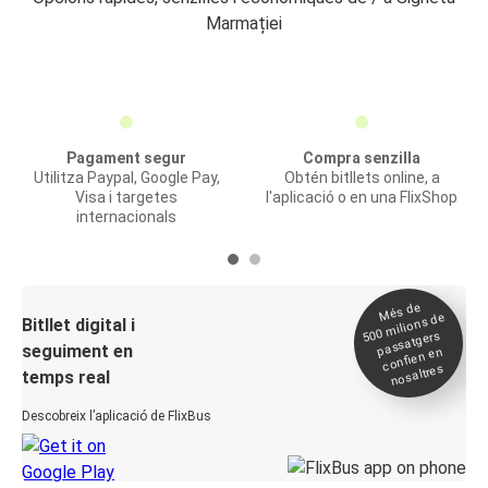
Marmației
Pagament segur
Compra senzilla
Utilitza Paypal, Google Pay,
Obtén bitllets online, a
Visa i targetes
l'aplicació o en una FlixShop
internacionals
Més de
500
milions de
Bitllet digital i
passatgers
seguiment en
confien en
nosaltres
temps real
Descobreix l’aplicació de FlixBus