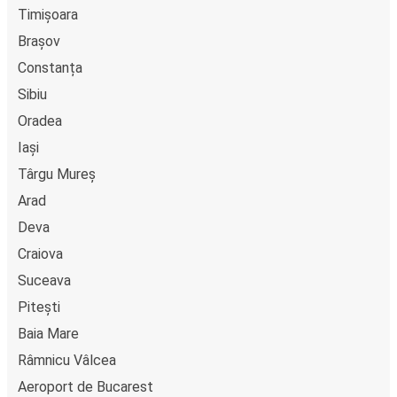
Timișoara
Brașov
Constanța
Sibiu
Oradea
Iași
Târgu Mureș
Arad
Deva
Craiova
Suceava
Pitești
Baia Mare
Râmnicu Vâlcea
Aeroport de Bucarest