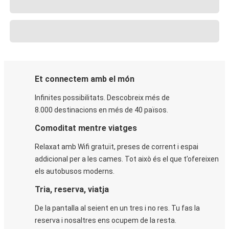
Et connectem amb el món
Infinites possibilitats. Descobreix més de
8.000 destinacions en més de 40 països.
Comoditat mentre viatges
Relaxat amb Wifi gratuït, preses de corrent i espai
addicional per a les cames. Tot això és el que t’ofereixen
els autobusos moderns.
Tria, reserva, viatja
De la pantalla al seient en un tres i no res. Tu fas la
reserva i nosaltres ens ocupem de la resta.