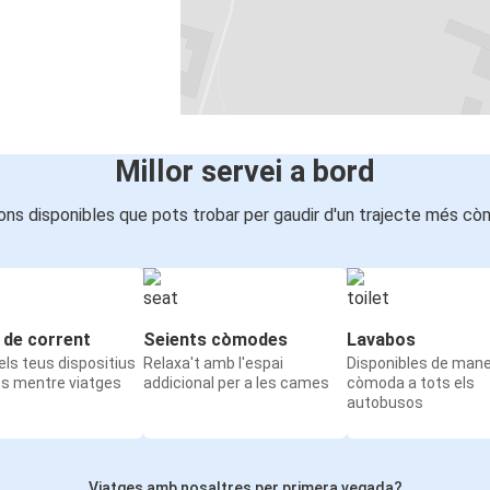
Millor servei a bord
ons disponibles que pots trobar per gaudir d'un trajecte més cò
 de corrent
Seients còmodes
Lavabos
ls teus dispositius
Relaxa't amb l'espai
Disponibles de man
ts mentre viatges
addicional per a les cames
còmoda a tots els
autobusos
Viatges amb nosaltres per primera vegada?