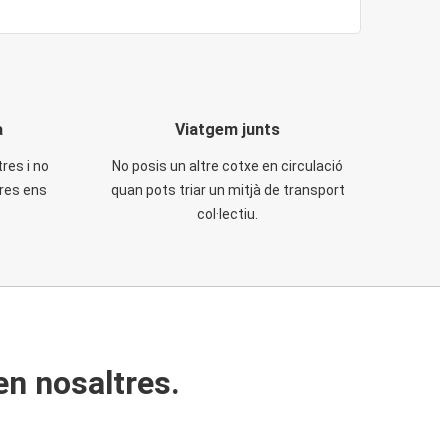
a
Viatgem junts
tres i no
No posis un altre cotxe en circulació
tres ens
quan pots triar un mitjà de transport
col·lectiu.
en nosaltres.