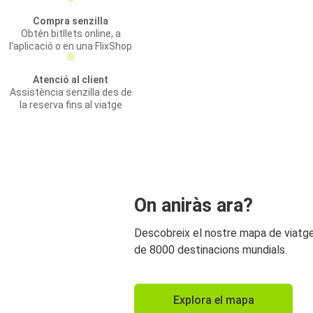
Compra senzilla
Obtén bitllets online, a
l'aplicació o en una FlixShop
Atenció al client
Assistència senzilla des de
la reserva fins al viatge
On aniràs ara?
Descobreix el nostre mapa de viat
de 8000 destinacions mundials.
Explora el mapa