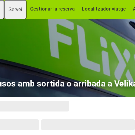
Gestionar la reserva
Localitzador viatge
Servei
sos amb sortida o arribada a Velik