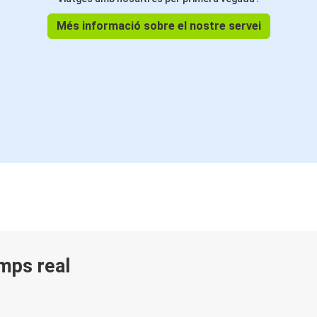
Més informació sobre el nostre servei
emps real