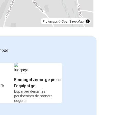
Protomaps
©
OpenStreetMap
mode:
Emmagatzematge per a
era
l'equipatge
Espai per deixar les
pertinences de manera
segura