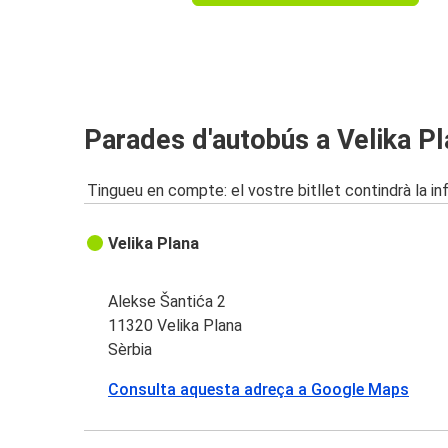
Parades d'autobús a Velika P
Tingueu en compte: el vostre bitllet contindrà la i
Velika Plana
Alekse Šantića 2
11320 Velika Plana
Sèrbia
Consulta aquesta adreça a Google Maps