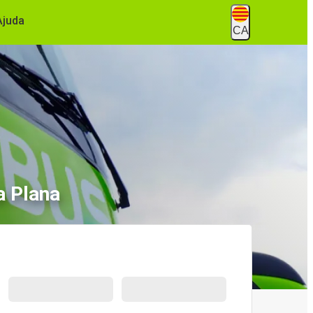
Ajuda
CA
a Plana