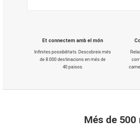
Et connectem amb el món
Co
Infinites possibilitats. Descobreix més
Rela
de 8.000 destinacions en més de
corr
40 països.
cames
Més de 500 m