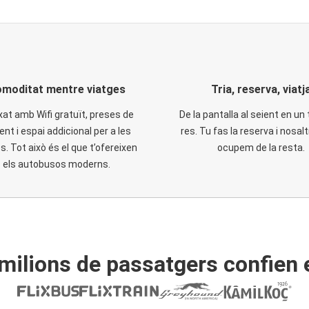
moditat mentre viatges
Tria, reserva, viatj
xat amb Wifi gratuït, preses de
De la pantalla al seient en un 
ent i espai addicional per a les
res. Tu fas la reserva i nosal
. Tot això és el que t’ofereixen
ocupem de la resta.
els autobusos moderns.
ilions de passatgers confien 