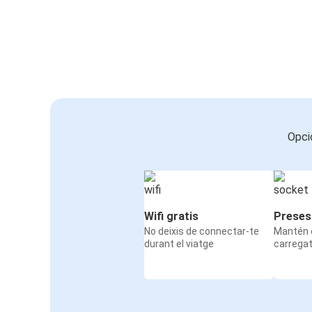
Opci
Wifi gratis
Preses
No deixis de connectar-te
Mantén e
durant el viatge
carrega