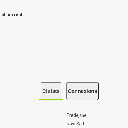
 al corrent
Ciutats
Connexions
Predejane
c
Novi Sad