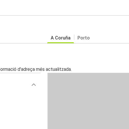
A Coruña
Porto
nformació d'adreça més actualitzada.