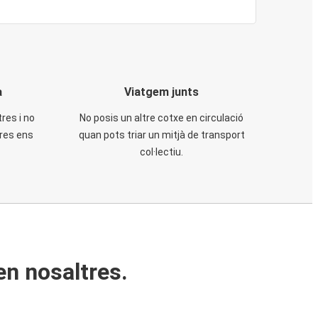
a
Viatgem junts
tres i no
No posis un altre cotxe en circulació
tres ens
quan pots triar un mitjà de transport
col·lectiu.
en nosaltres.