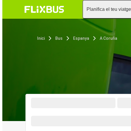
Planifica el teu viatge
Inici
Bus
Espanya
A Coruña