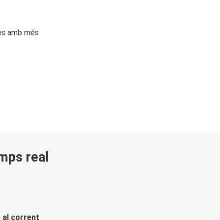
ges amb més
emps real
 al corrent