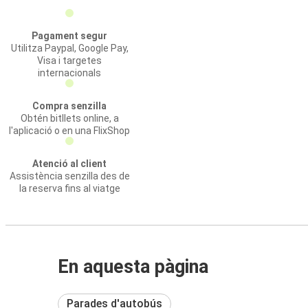
Pagament segur
Utilitza Paypal, Google Pay,
Visa i targetes
internacionals
Compra senzilla
Obtén bitllets online, a
l'aplicació o en una FlixShop
Atenció al client
Assistència senzilla des de
la reserva fins al viatge
En aquesta pàgina
Parades d'autobús