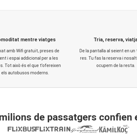
moditat mentre viatges
Tria, reserva, viatj
xat amb Wifi gratuït, preses de
De la pantalla al seient en un 
ent i espai addicional per a les
res. Tu fas la reserva i nosal
. Tot això és el que t’ofereixen
ocupem de la resta.
els autobusos moderns.
ilions de passatgers confien 