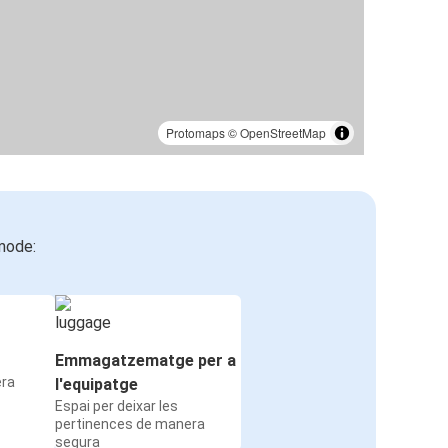
Protomaps
©
OpenStreetMap
mode:
Emmagatzematge per a
era
l'equipatge
Espai per deixar les
pertinences de manera
segura