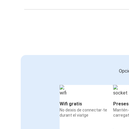
Opci
Wifi gratis
Preses
No deixis de connectar-te
Mantén e
durant el viatge
carrega