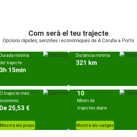
Com serà el teu trajecte
Opcions ràpides, senzilles i econòmiques de A Coruña a Porto
Durada mínima
Distància mínima
321 km
del trajecte
3h 15min
10
El trajecte més
econòmic
Mínim de
De 25,53 €
trajectes diaris
Mostra els preus
Mostra els viatges