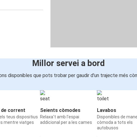
Millor servei a bord
ons disponibles que pots trobar per gaudir d'un trajecte més cò
 de corrent
Seients còmodes
Lavabos
ls teus dispositius
Relaxa't amb l'espai
Disponibles de man
ts mentre viatges
addicional per a les cames
còmoda a tots els
autobusos