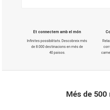
Et connectem amb el món
Co
Infinites possibilitats. Descobreix més
Rela
de 8.000 destinacions en més de
corr
40 països.
cames
Més de 500 m