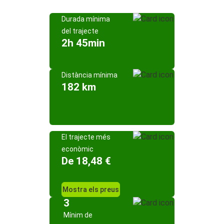
Durada mínima
del trajecte
2h 45min
Distància mínima
182 km
El trajecte més
econòmic
De 18,48 €
Mostra els preus
3
Mínim de