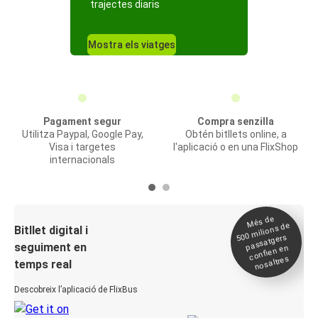
trajectes diaris
Mostra els viatges
Pagament segur
Compra senzilla
Utilitza Paypal, Google Pay,
Obtén bitllets online, a
Visa i targetes
l'aplicació o en una FlixShop
internacionals
Més de
500
milions de
Bitllet digital i
passatgers
seguiment en
confien en
nosaltres
temps real
Descobreix l’aplicació de FlixBus