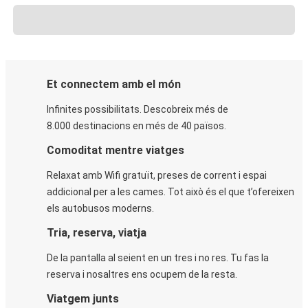
Et connectem amb el món
Infinites possibilitats. Descobreix més de
8.000 destinacions en més de 40 països.
Comoditat mentre viatges
Relaxat amb Wifi gratuït, preses de corrent i espai
addicional per a les cames. Tot això és el que t’ofereixen
els autobusos moderns.
Tria, reserva, viatja
De la pantalla al seient en un tres i no res. Tu fas la
reserva i nosaltres ens ocupem de la resta.
Viatgem junts