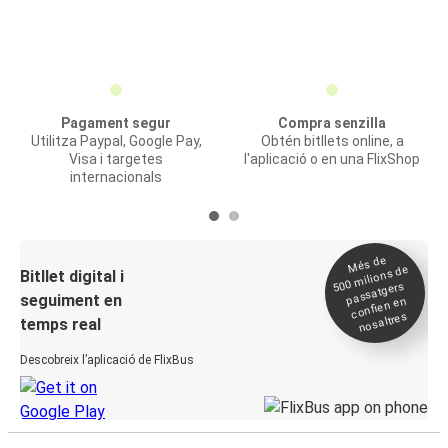
Pagament segur
Compra senzilla
Utilitza Paypal, Google Pay,
Obtén bitllets online, a
Visa i targetes
l'aplicació o en una FlixShop
internacionals
Més de
500
milions de
Bitllet digital i
passatgers
seguiment en
confien en
nosaltres
temps real
Descobreix l’aplicació de FlixBus