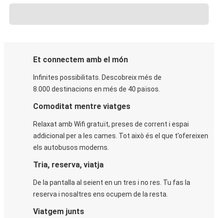
Et connectem amb el món
Infinites possibilitats. Descobreix més de
8.000 destinacions en més de 40 països.
Comoditat mentre viatges
Relaxat amb Wifi gratuït, preses de corrent i espai
addicional per a les cames. Tot això és el que t’ofereixen
els autobusos moderns.
Tria, reserva, viatja
De la pantalla al seient en un tres i no res. Tu fas la
reserva i nosaltres ens ocupem de la resta.
Viatgem junts