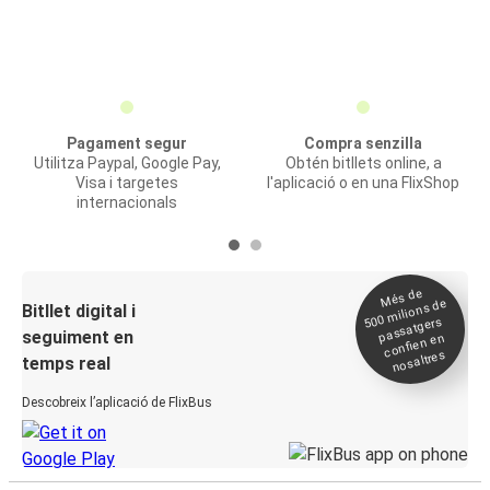
Pagament segur
Compra senzilla
Utilitza Paypal, Google Pay,
Obtén bitllets online, a
Visa i targetes
l'aplicació o en una FlixShop
internacionals
Més de
500
milions de
Bitllet digital i
passatgers
seguiment en
confien en
nosaltres
temps real
Descobreix l’aplicació de FlixBus