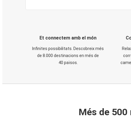
Et connectem amb el món
Co
Infinites possibilitats. Descobreix més
Rela
de 8.000 destinacions en més de
corr
40 països.
cames
Més de 500 m