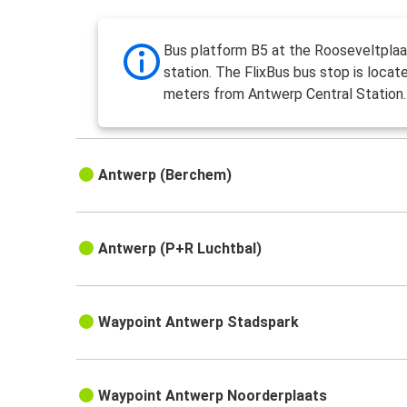
Bus platform B5 at the Rooseveltplaa
station. The FlixBus bus stop is locat
meters from Antwerp Central Station.
Antwerp (Berchem)
Antwerp (P+R Luchtbal)
Waypoint Antwerp Stadspark
Waypoint Antwerp Noorderplaats