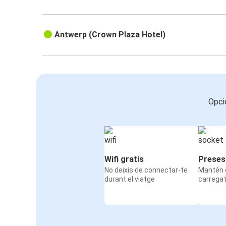
Antwerp (Crown Plaza Hotel)
Opci
Wifi gratis
Preses
No deixis de connectar-te
Mantén e
durant el viatge
carrega