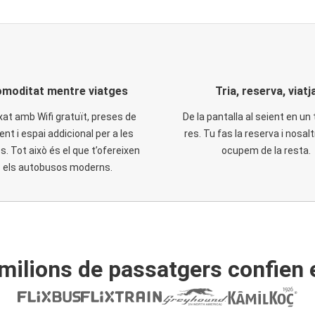
moditat mentre viatges
Tria, reserva, viatj
xat amb Wifi gratuït, preses de
De la pantalla al seient en un 
ent i espai addicional per a les
res. Tu fas la reserva i nosal
. Tot això és el que t’ofereixen
ocupem de la resta.
els autobusos moderns.
ilions de passatgers confien 