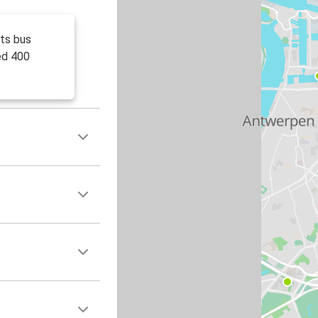
ts bus
ed 400