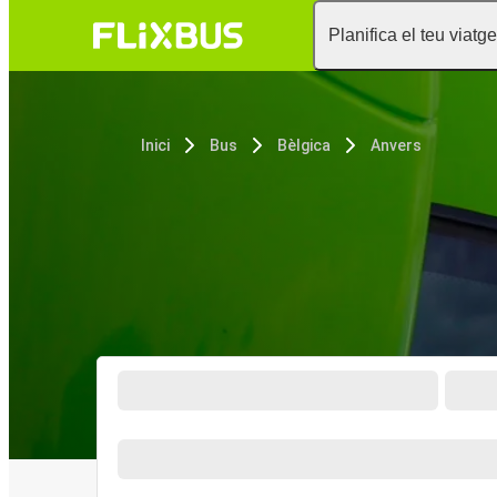
Planifica el teu viatge
Inici
Bus
Bèlgica
Anvers