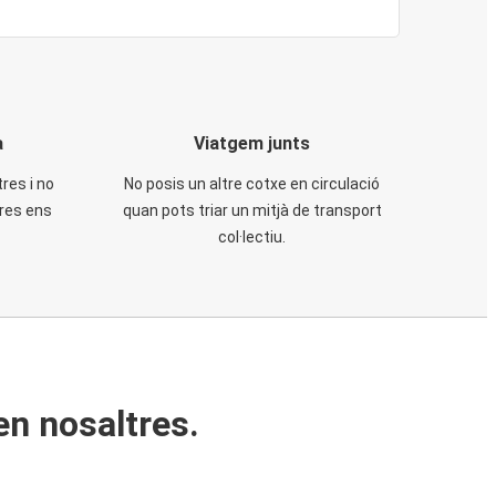
a
Viatgem junts
tres i no
No posis un altre cotxe en circulació
tres ens
quan pots triar un mitjà de transport
col·lectiu.
en nosaltres.