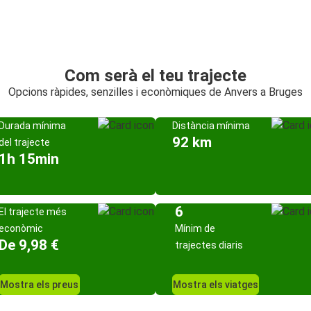
Com serà el teu trajecte
Opcions ràpides, senzilles i econòmiques de Anvers a Bruges
Durada mínima
Distància mínima
92 km
del trajecte
1h 15min
6
El trajecte més
econòmic
Mínim de
De 9,98 €
trajectes diaris
Mostra els preus
Mostra els viatges