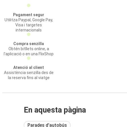
Pagament segur
Utilitza Paypal, Google Pay,
Visa i targetes
internacionals
Compra senzilla
Obtén bitllets online, a
l'aplicació o en una FlixShop
Atenció al client
Assistència senzilla des de
la reserva fins al viatge
En aquesta pàgina
Parades d'autobús