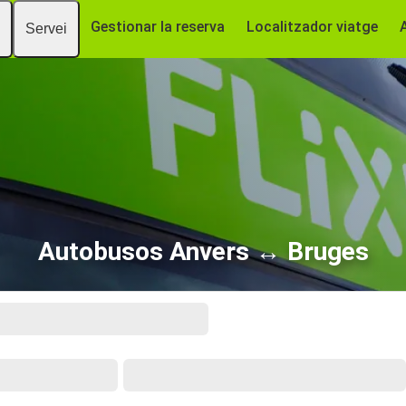
Gestionar la reserva
Localitzador viatge
Servei
Autobusos Anvers ↔ Bruges