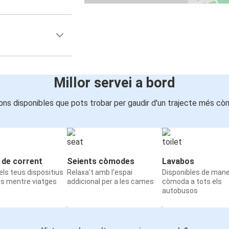
Millor servei a bord
ons disponibles que pots trobar per gaudir d'un trajecte més cò
 de corrent
Seients còmodes
Lavabos
ls teus dispositius
Relaxa't amb l'espai
Disponibles de man
ts mentre viatges
addicional per a les cames
còmoda a tots els
autobusos