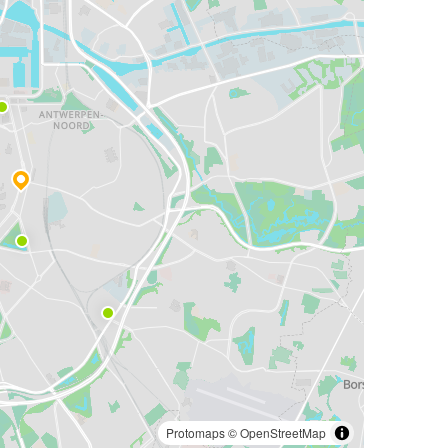
Protomaps
©
OpenStreetMap