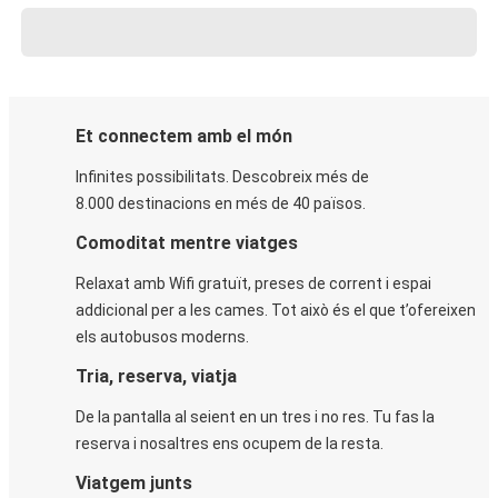
Et connectem amb el món
Infinites possibilitats. Descobreix més de
8.000 destinacions en més de 40 països.
Comoditat mentre viatges
Relaxat amb Wifi gratuït, preses de corrent i espai
addicional per a les cames. Tot això és el que t’ofereixen
els autobusos moderns.
Tria, reserva, viatja
De la pantalla al seient en un tres i no res. Tu fas la
reserva i nosaltres ens ocupem de la resta.
Viatgem junts