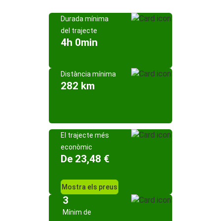
Durada mínima
del trajecte
4h 0min
Distància mínima
282 km
El trajecte més
econòmic
De 23,48 €
Mostra els preus
3
Mínim de