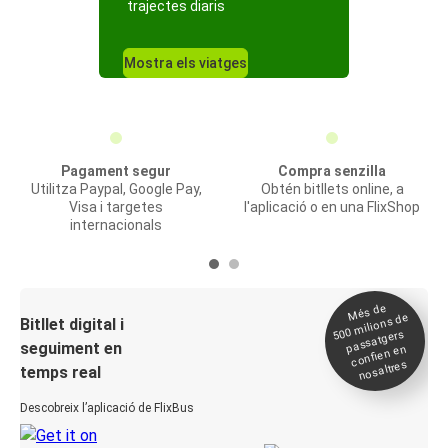
trajectes diaris
Mostra els viatges
Pagament segur
Compra senzilla
Utilitza Paypal, Google Pay,
Obtén bitllets online, a
Visa i targetes
l'aplicació o en una FlixShop
internacionals
Més de
500
milions de
Bitllet digital i
passatgers
seguiment en
confien en
nosaltres
temps real
Descobreix l’aplicació de FlixBus