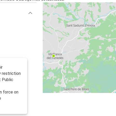
ir
y restriction
t Public
n force on
e