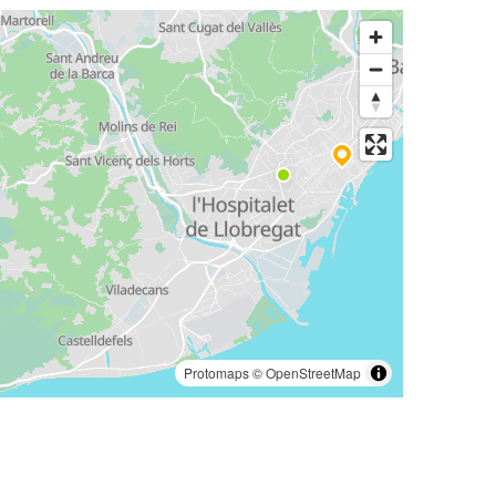
Protomaps
©
OpenStreetMap