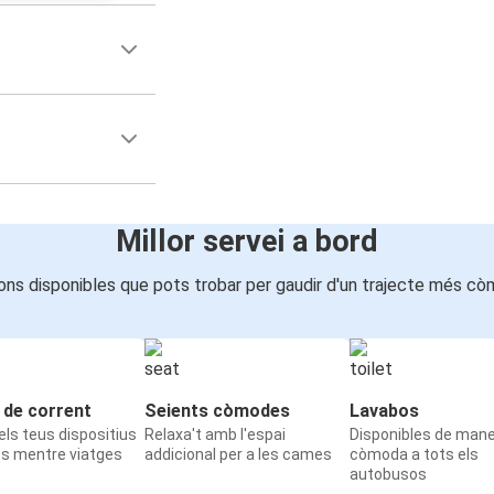
Millor servei a bord
ons disponibles que pots trobar per gaudir d'un trajecte més cò
 de corrent
Seients còmodes
Lavabos
ls teus dispositius
Relaxa't amb l'espai
Disponibles de man
ts mentre viatges
addicional per a les cames
còmoda a tots els
autobusos