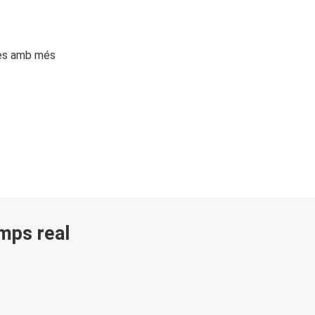
ges amb més
emps real