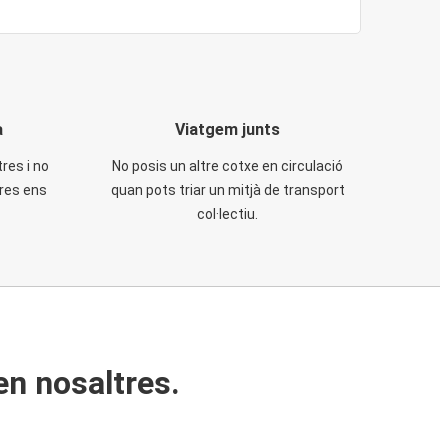
a
Viatgem junts
tres i no
No posis un altre cotxe en circulació
tres ens
quan pots triar un mitjà de transport
col·lectiu.
en nosaltres.