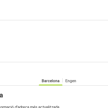
Barcelona
Engen
a
nformació d'adreça més actualitzada.