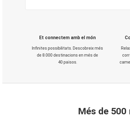
Et connectem amb el món
Co
Infinites possibilitats. Descobreix més
Rela
de 8.000 destinacions en més de
corr
40 països.
cames
Més de 500 m