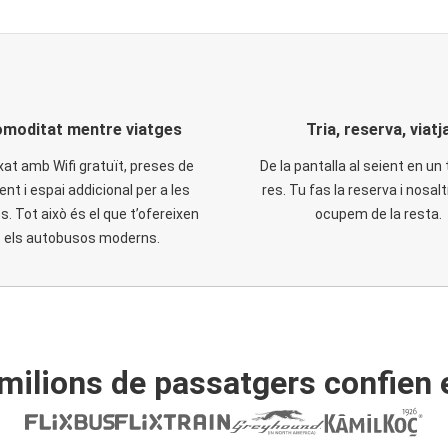
moditat mentre viatges
Tria, reserva, viatj
xat amb Wifi gratuït, preses de
De la pantalla al seient en un 
ent i espai addicional per a les
res. Tu fas la reserva i nosal
. Tot això és el que t’ofereixen
ocupem de la resta.
els autobusos moderns.
ilions de passatgers confien 