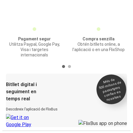
Pagament segur
Compra senzilla
Utilitza Paypal, Google Pay,
Obtén bitllets online, a
Visa i targetes
l'aplicació o en una FlixShop
internacionals
Més de
500
milions de
Bitllet digital i
passatgers
seguiment en
confien en
nosaltres
temps real
Descobreix l’aplicació de FlixBus