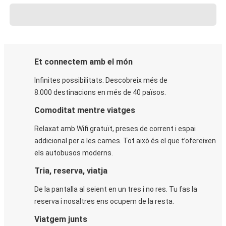
Et connectem amb el món
Infinites possibilitats. Descobreix més de
8.000 destinacions en més de 40 països.
Comoditat mentre viatges
Relaxat amb Wifi gratuït, preses de corrent i espai
addicional per a les cames. Tot això és el que t’ofereixen
els autobusos moderns.
Tria, reserva, viatja
De la pantalla al seient en un tres i no res. Tu fas la
reserva i nosaltres ens ocupem de la resta.
Viatgem junts