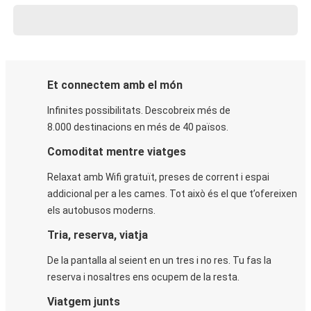
Et connectem amb el món
Infinites possibilitats. Descobreix més de
8.000 destinacions en més de 40 països.
Comoditat mentre viatges
Relaxat amb Wifi gratuït, preses de corrent i espai
addicional per a les cames. Tot això és el que t’ofereixen
els autobusos moderns.
Tria, reserva, viatja
De la pantalla al seient en un tres i no res. Tu fas la
reserva i nosaltres ens ocupem de la resta.
Viatgem junts