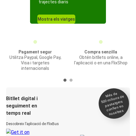
trajectes diaris
Mostra els viatges
Pagament segur
Compra senzilla
Utilitza Paypal, Google Pay,
Obtén bitllets online, a
Visa i targetes
l'aplicació o en una FlixShop
internacionals
Més de
500
milions de
Bitllet digital i
passatgers
seguiment en
confien en
nosaltres
temps real
Descobreix l’aplicació de FlixBus