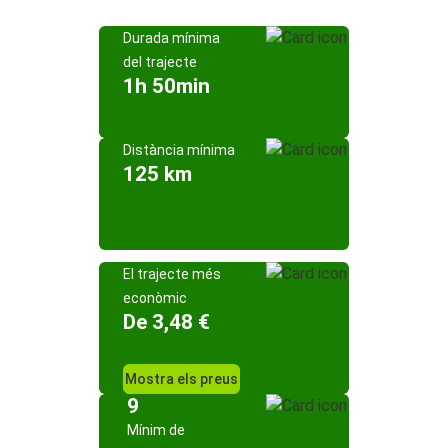
Durada mínima
del trajecte
1h 50min
Distància mínima
125 km
El trajecte més
econòmic
De 3,48 €
Mostra els preus
9
Mínim de