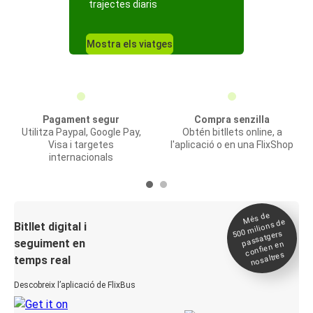
trajectes diaris
Mostra els viatges
Pagament segur
Compra senzilla
Utilitza Paypal, Google Pay,
Obtén bitllets online, a
Visa i targetes
l'aplicació o en una FlixShop
internacionals
Més de
500
milions de
Bitllet digital i
passatgers
seguiment en
confien en
nosaltres
temps real
Descobreix l’aplicació de FlixBus