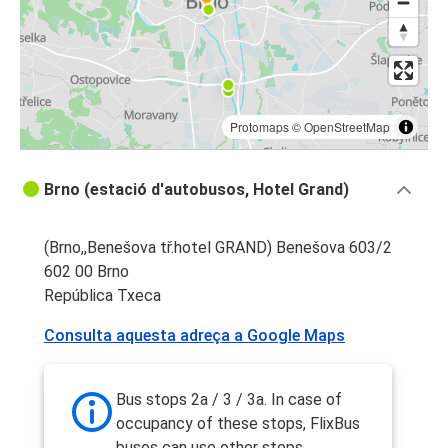
Protomaps
©
OpenStreetMap
Brno (estació d'autobusos, Hotel Grand)
(Brno,,Benešova tř.hotel GRAND) Benešova 603/2
602 00 Brno
República Txeca
Consulta aquesta adreça a Google Maps
Bus stops 2a / 3 / 3a. In case of
occupancy of these stops, FlixBus
buses can use other stops