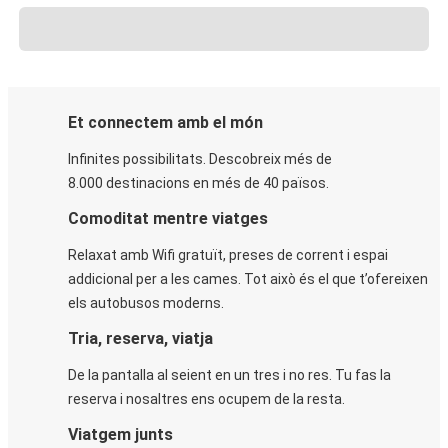
Et connectem amb el món
Infinites possibilitats. Descobreix més de
8.000 destinacions en més de 40 països.
Comoditat mentre viatges
Relaxat amb Wifi gratuït, preses de corrent i espai
addicional per a les cames. Tot això és el que t’ofereixen
els autobusos moderns.
Tria, reserva, viatja
De la pantalla al seient en un tres i no res. Tu fas la
reserva i nosaltres ens ocupem de la resta.
Viatgem junts