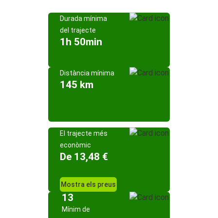
Durada mínima
del trajecte
1h 50min
Distància mínima
145 km
El trajecte més
econòmic
De 13,48 €
Mostra els preus
13
Mínim de