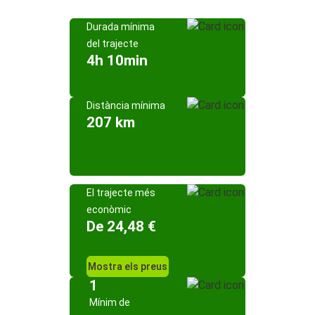
Durada mínima
del trajecte
4h 10min
Distància mínima
207 km
El trajecte més
econòmic
De 24,48 €
Mostra els preus
1
Mínim de