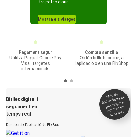
trajectes diaris
Mostra els viatges
Pagament segur
Compra senzilla
Utilitza Paypal, Google Pay,
Obtén bitllets online, a
Visa i targetes
l'aplicació o en una FlixShop
internacionals
Més de
500
milions de
Bitllet digital i
passatgers
seguiment en
confien en
nosaltres
temps real
Descobreix l’aplicació de FlixBus