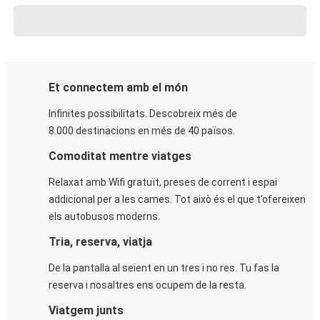
Et connectem amb el món
Infinites possibilitats. Descobreix més de
8.000 destinacions en més de 40 països.
Comoditat mentre viatges
Relaxat amb Wifi gratuït, preses de corrent i espai
addicional per a les cames. Tot això és el que t’ofereixen
els autobusos moderns.
Tria, reserva, viatja
De la pantalla al seient en un tres i no res. Tu fas la
reserva i nosaltres ens ocupem de la resta.
Viatgem junts