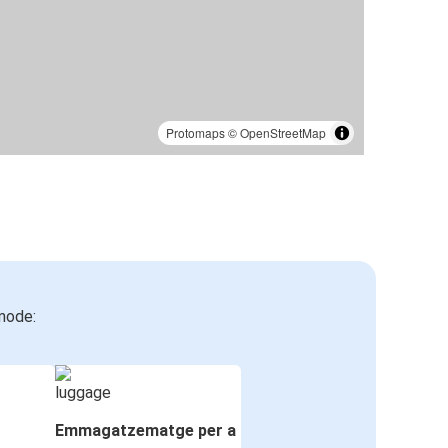
Protomaps
©
OpenStreetMap
mode:
Emmagatzematge per a