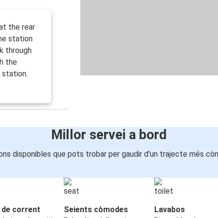
at the rear
he station
k through
gh the
station.
Millor servei a bord
ons disponibles que pots trobar per gaudir d'un trajecte més cò
 de corrent
Seients còmodes
Lavabos