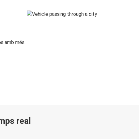
ges amb més
emps real