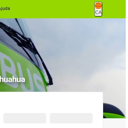
Ajuda
CA
ihuahua