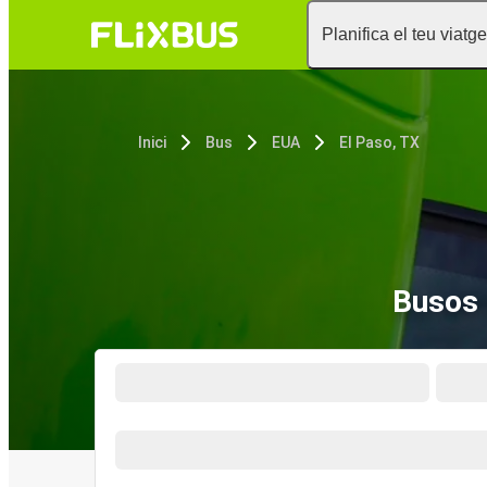
Planifica el teu viatge
Inici
Bus
EUA
El Paso, TX
Busos 