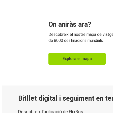
On aniràs ara?
Descobreix el nostre mapa de viat
de 8000 destinacions mundials.
Explora el mapa
Bitllet digital i seguiment en t
Descobreix l’aplicació de FlixBus