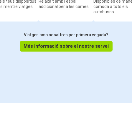
ls teus dispositius
Relaxa't amb l'espai
Disponibles de man
ts mentre viatges
addicional per a les cames
còmoda a tots els
autobusos
Viatges amb nosaltres per primera vegada?
Més informació sobre el nostre servei