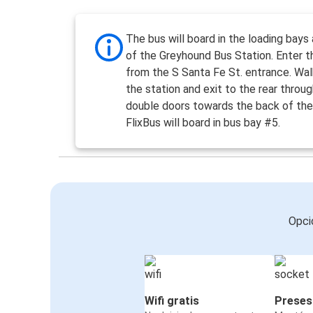
The bus will board in the loading bays 
of the Greyhound Bus Station. Enter t
from the S Santa Fe St. entrance. Wal
the station and exit to the rear throu
double doors towards the back of the 
FlixBus will board in bus bay #5.
Opci
Wifi gratis
Preses