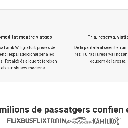
moditat mentre viatges
Tria, reserva, viatj
xat amb Wifi gratuït, preses de
De la pantalla al seient en un 
ent i espai addicional per a les
res. Tu fas la reserva i nosal
. Tot això és el que t’ofereixen
ocupem de la resta.
els autobusos moderns.
ilions de passatgers confien 