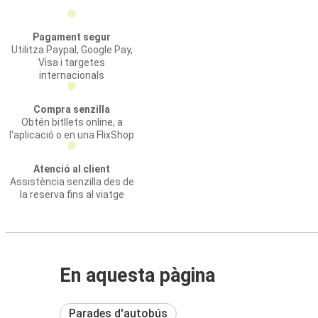
Pagament segur
Utilitza Paypal, Google Pay,
Visa i targetes
internacionals
Compra senzilla
Obtén bitllets online, a
l'aplicació o en una FlixShop
Atenció al client
Assistència senzilla des de
la reserva fins al viatge
En aquesta pàgina
Parades d'autobús