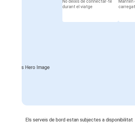
No deixis de connectar-te
Mantén e
durant el viatge
carrega
Els serveis de bord estan subjectes a disponibilitat