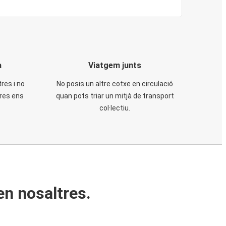
a
Viatgem junts
tres i no
No posis un altre cotxe en circulació
tres ens
quan pots triar un mitjà de transport
col·lectiu.
en nosaltres.