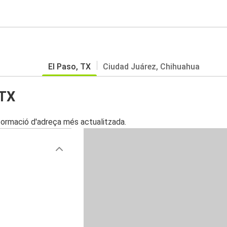
El Paso, TX
Ciudad Juárez, Chihuahua
 TX
nformació d'adreça més actualitzada.