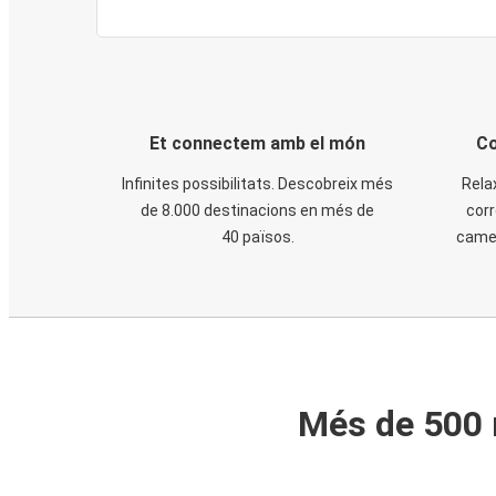
Et connectem amb el món
Co
Infinites possibilitats. Descobreix més
Rela
de 8.000 destinacions en més de
corr
40 països.
cames
Més de 500 m