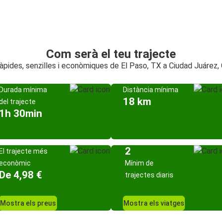
Com serà el teu trajecte
àpides, senzilles i econòmiques de El Paso, TX a Ciudad Juárez,
Durada mínima
Distància mínima
18 km
del trajecte
1h 30min
2
El trajecte més
econòmic
Mínim de
De 4,98 €
trajectes diaris
Mostra els preus
Mostra els viatges