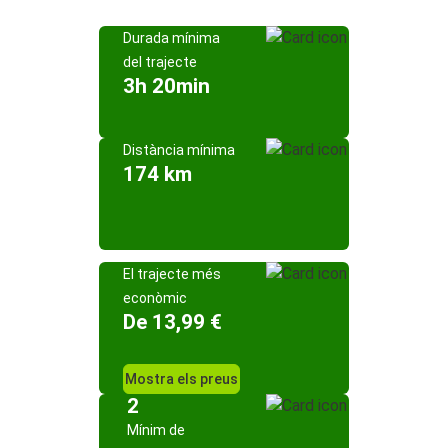
Durada mínima
del trajecte
3h 20min
Distància mínima
174 km
El trajecte més
econòmic
De 13,99 €
Mostra els preus
2
Mínim de