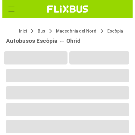
Inici
Bus
Macedònia del Nord
Escòpia
Autobusos Escòpia ↔ Ohrid