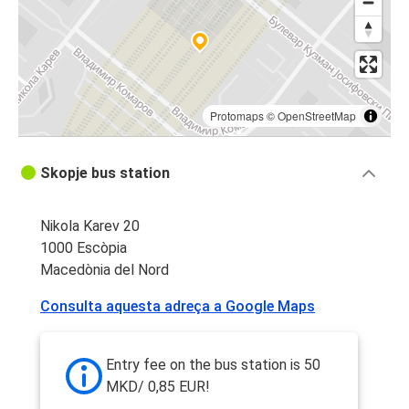
Protomaps
©
OpenStreetMap
Skopje bus station
Nikola Karev 20
1000 Escòpia
Macedònia del Nord
Consulta aquesta adreça a Google Maps
Entry fee on the bus station is 50
MKD/ 0,85 EUR!