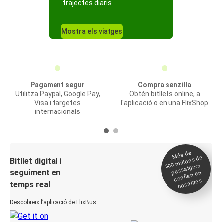
trajectes diaris
Mostra els viatges
Pagament segur
Compra senzilla
Utilitza Paypal, Google Pay,
Obtén bitllets online, a
Visa i targetes
l'aplicació o en una FlixShop
internacionals
Més de
500
milions de
Bitllet digital i
passatgers
seguiment en
confien en
nosaltres
temps real
Descobreix l’aplicació de FlixBus