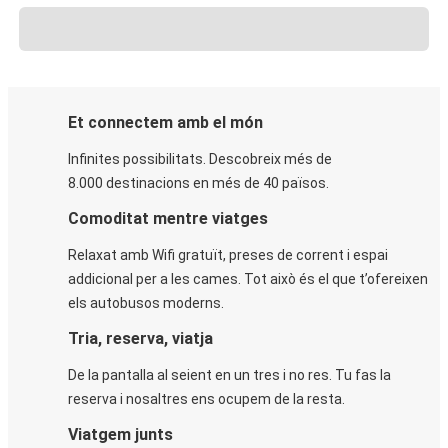
Et connectem amb el món
Infinites possibilitats. Descobreix més de
8.000 destinacions en més de 40 països.
Comoditat mentre viatges
Relaxat amb Wifi gratuït, preses de corrent i espai
addicional per a les cames. Tot això és el que t’ofereixen
els autobusos moderns.
Tria, reserva, viatja
De la pantalla al seient en un tres i no res. Tu fas la
reserva i nosaltres ens ocupem de la resta.
Viatgem junts