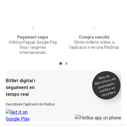
Pagament segur
Compra senzilla
Utilitza Paypal, Google Pay,
Obtén bitllets online, a
Visa i targetes
l'aplicació o en una FlixShop
internacionals
Més de
500
milions de
Bitllet digital i
passatgers
seguiment en
confien en
nosaltres
temps real
Descobreix l’aplicació de FlixBus