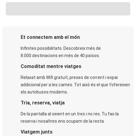
Et connectem amb el món
Infinites possibilitats. Descobreix més de
8.000 destinacions en més de 40 països.
Comoditat mentre viatges
Relaxat amb Wifi gratuït, preses de corrent i espai
addicional per a les cames. Tot això és el que t’ofereixen
els autobusos moderns.
Tria, reserva, viatja
De la pantalla al seient en un tres i no res. Tu fas la
reserva i nosaltres ens ocupem de la resta.
Viatgem junts