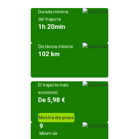
Durada mínima
del trajecte
1h 20min
Distància mínima
102 km
El trajecte més
econòmic
De 5,98 €
Mostra els preus
9
Mínim de