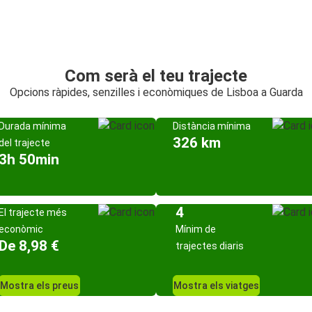
Com serà el teu trajecte
Opcions ràpides, senzilles i econòmiques de Lisboa a Guarda
Durada mínima
Distància mínima
326 km
del trajecte
3h 50min
4
El trajecte més
econòmic
Mínim de
De 8,98 €
trajectes diaris
Mostra els preus
Mostra els viatges