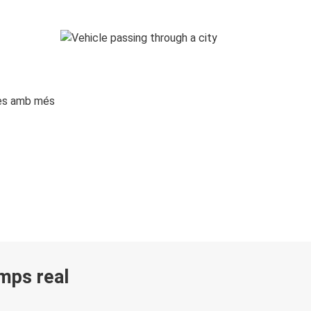
ges amb més
emps real