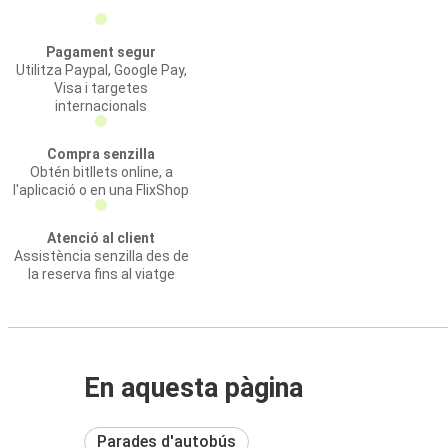
Pagament segur
Utilitza Paypal, Google Pay,
Visa i targetes
internacionals
Compra senzilla
Obtén bitllets online, a
l'aplicació o en una FlixShop
Atenció al client
Assistència senzilla des de
la reserva fins al viatge
En aquesta pàgina
Parades d'autobús