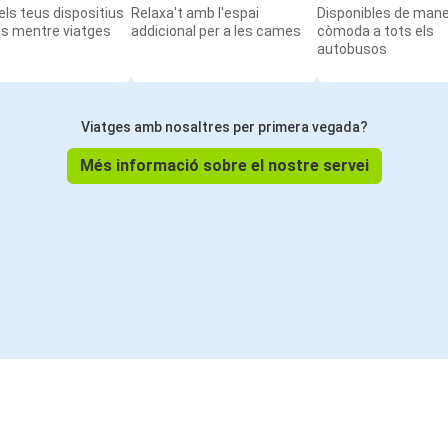
ls teus dispositius
Relaxa't amb l'espai
Disponibles de man
ts mentre viatges
addicional per a les cames
còmoda a tots els
autobusos
Viatges amb nosaltres per primera vegada?
Més informació sobre el nostre servei