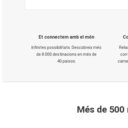
Et connectem amb el món
Co
Infinites possibilitats. Descobreix més
Rela
de 8.000 destinacions en més de
corr
40 països.
cames
Més de 500 m