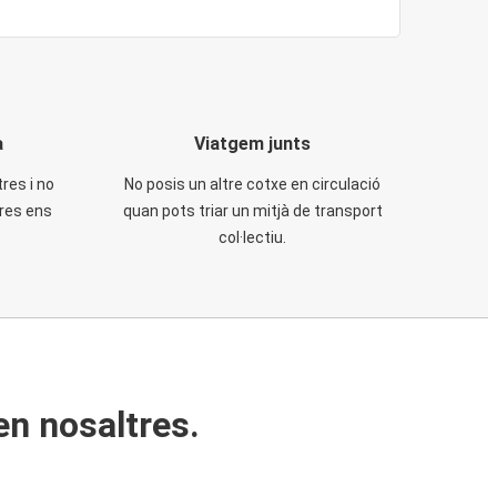
a
Viatgem junts
tres i no
No posis un altre cotxe en circulació
tres ens
quan pots triar un mitjà de transport
col·lectiu.
en nosaltres.