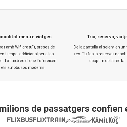
moditat mentre viatges
Tria, reserva, viatj
xat amb Wifi gratuït, preses de
De la pantalla al seient en un 
ent i espai addicional per a les
res. Tu fas la reserva i nosal
. Tot això és el que t’ofereixen
ocupem de la resta.
els autobusos moderns.
ilions de passatgers confien 