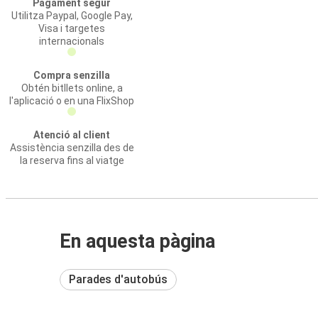
Pagament segur
Utilitza Paypal, Google Pay,
Visa i targetes
internacionals
Compra senzilla
Obtén bitllets online, a
l'aplicació o en una FlixShop
Atenció al client
Assistència senzilla des de
la reserva fins al viatge
En aquesta pàgina
Parades d'autobús