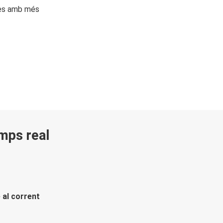
ges amb més
emps real
 al corrent