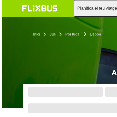
Planifica el teu viatge
Inici
Bus
Portugal
Lisboa
A