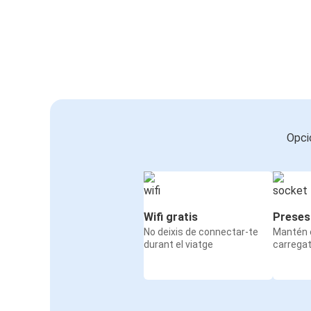
Opci
Wifi gratis
Preses
No deixis de connectar-te
Mantén e
durant el viatge
carrega