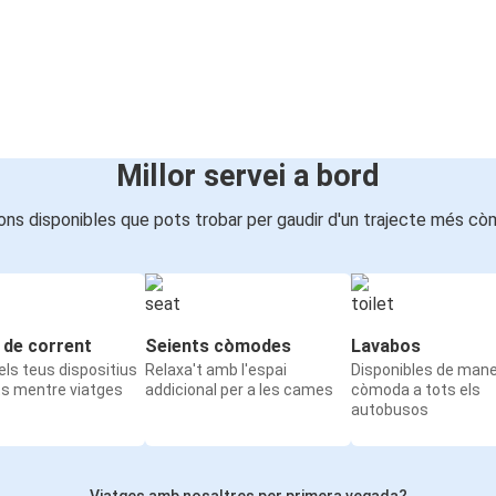
Millor servei a bord
ons disponibles que pots trobar per gaudir d'un trajecte més cò
 de corrent
Seients còmodes
Lavabos
ls teus dispositius
Relaxa't amb l'espai
Disponibles de man
ts mentre viatges
addicional per a les cames
còmoda a tots els
autobusos