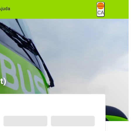
Ajuda
CA
t)