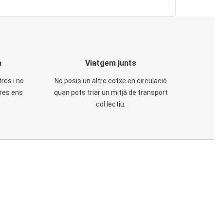
a
Viatgem junts
tres i no
No posis un altre cotxe en circulació
tres ens
quan pots triar un mitjà de transport
col·lectiu.