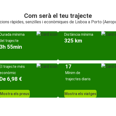
Com serà el teu trajecte
ions ràpides, senzilles i econòmiques de Lisboa a Porto (Aerop
Durada mínima
Distància mínima
325 km
del trajecte
3h 55min
17
El trajecte més
econòmic
Mínim de
De 6,98 €
trajectes diaris
Mostra els preus
Mostra els viatges