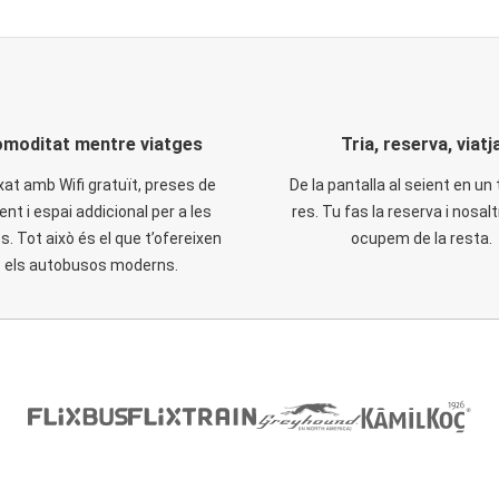
moditat mentre viatges
Tria, reserva, viatj
xat amb Wifi gratuït, preses de
De la pantalla al seient en un 
ent i espai addicional per a les
res. Tu fas la reserva i nosal
. Tot això és el que t’ofereixen
ocupem de la resta.
els autobusos moderns.