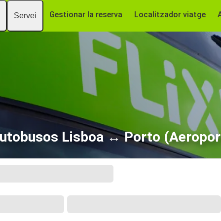
Gestionar la reserva
Localitzador viatge
Servei
utobusos Lisboa ↔ Porto (Aeropor