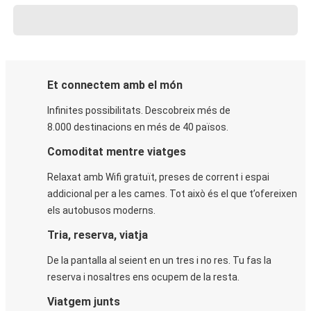
Et connectem amb el món
Infinites possibilitats. Descobreix més de
8.000 destinacions en més de 40 països.
Comoditat mentre viatges
Relaxat amb Wifi gratuït, preses de corrent i espai
addicional per a les cames. Tot això és el que t’ofereixen
els autobusos moderns.
Tria, reserva, viatja
De la pantalla al seient en un tres i no res. Tu fas la
reserva i nosaltres ens ocupem de la resta.
Viatgem junts