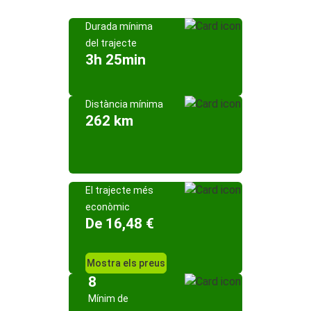
Durada mínima
del trajecte
3h 25min
Distància mínima
262 km
El trajecte més
econòmic
De 16,48 €
Mostra els preus
8
Mínim de