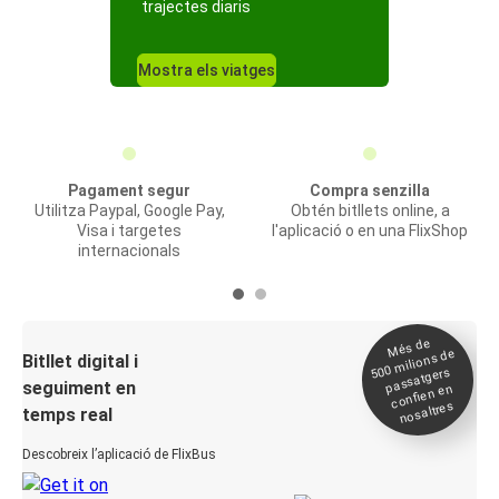
trajectes diaris
Mostra els viatges
Pagament segur
Compra senzilla
Utilitza Paypal, Google Pay,
Obtén bitllets online, a
Visa i targetes
l'aplicació o en una FlixShop
internacionals
Més de
500
milions de
Bitllet digital i
passatgers
seguiment en
confien en
nosaltres
temps real
Descobreix l’aplicació de FlixBus