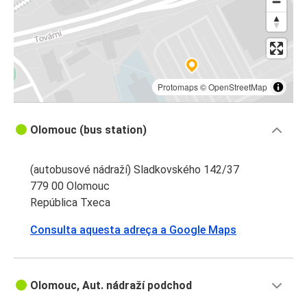
Protomaps
©
OpenStreetMap
Olomouc (bus station)
(autobusové nádraží) Sladkovského 142/37
779 00 Olomouc
República Txeca
Consulta aquesta adreça a Google Maps
Olomouc, Aut. nádraží podchod