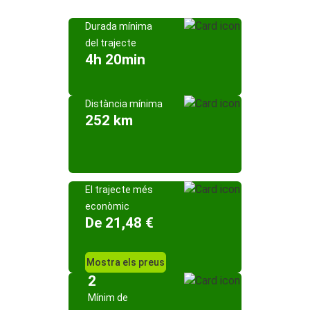
Durada mínima
del trajecte
4h 20min
Distància mínima
252 km
El trajecte més
econòmic
De 21,48 €
Mostra els preus
2
Mínim de