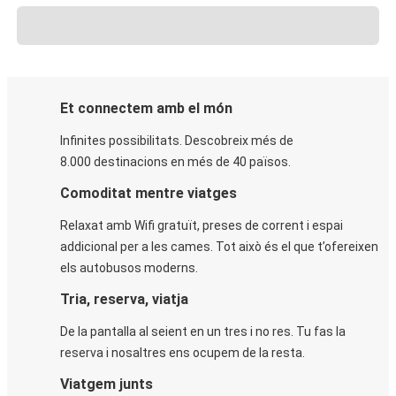
Et connectem amb el món
Infinites possibilitats. Descobreix més de
8.000 destinacions en més de 40 països.
Comoditat mentre viatges
Relaxat amb Wifi gratuït, preses de corrent i espai
addicional per a les cames. Tot això és el que t’ofereixen
els autobusos moderns.
Tria, reserva, viatja
De la pantalla al seient en un tres i no res. Tu fas la
reserva i nosaltres ens ocupem de la resta.
Viatgem junts