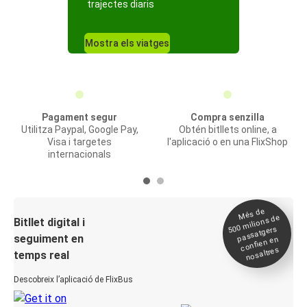
trajectes diaris
Mostra els viatges
Pagament segur
Compra senzilla
Utilitza Paypal, Google Pay,
Obtén bitllets online, a
Visa i targetes
l'aplicació o en una FlixShop
internacionals
Més de
500
milions de
Bitllet digital i
passatgers
seguiment en
confien en
nosaltres
temps real
Descobreix l’aplicació de FlixBus