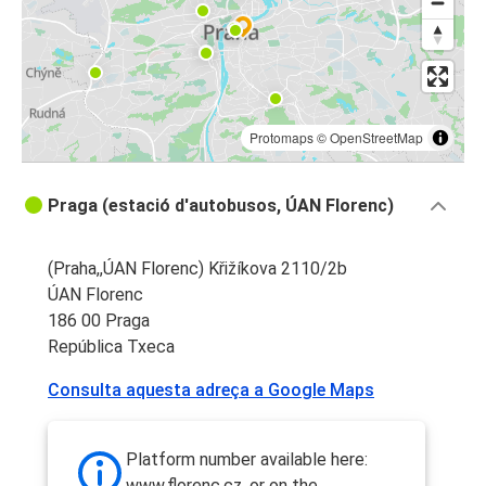
Protomaps
©
OpenStreetMap
Praga (estació d'autobusos, ÚAN Florenc)
(Praha,,ÚAN Florenc) Křižíkova 2110/2b
ÚAN Florenc
186 00 Praga
República Txeca
Consulta aquesta adreça a Google Maps
Platform number available here:
www.florenc.cz, or on the