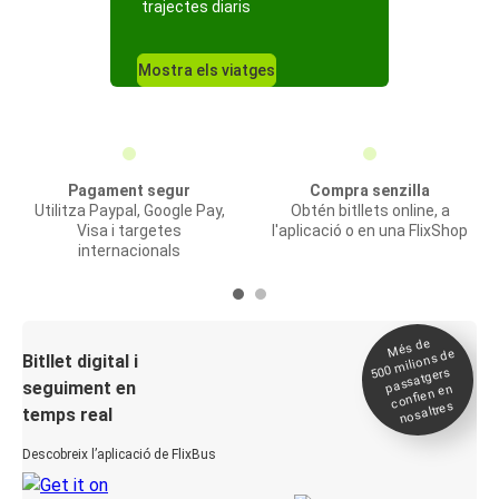
trajectes diaris
Mostra els viatges
Pagament segur
Compra senzilla
Utilitza Paypal, Google Pay,
Obtén bitllets online, a
Visa i targetes
l'aplicació o en una FlixShop
internacionals
Més de
500
milions de
Bitllet digital i
passatgers
seguiment en
confien en
nosaltres
temps real
Descobreix l’aplicació de FlixBus