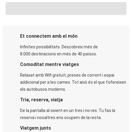
Et connectem amb el món
Infinites possibilitats. Descobreix més de
8.000 destinacions en més de 40 països.
Comoditat mentre viatges
Relaxat amb Wifi gratuït, preses de corrent i espai
addicional per a les cames. Tot això és el que t’ofereixen
els autobusos moderns.
Tria, reserva, viatja
De la pantalla al seient en un tres i no res. Tu fas la
reserva i nosaltres ens ocupem de la resta.
Viatgem junts