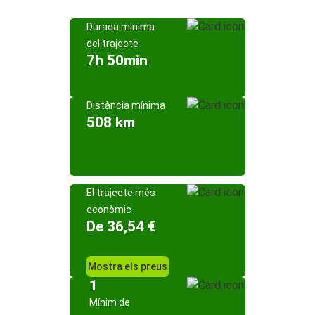
Durada mínima
del trajecte
7h 50min
Distància mínima
508 km
El trajecte més
econòmic
De 36,54 €
Mostra els preus
1
Mínim de