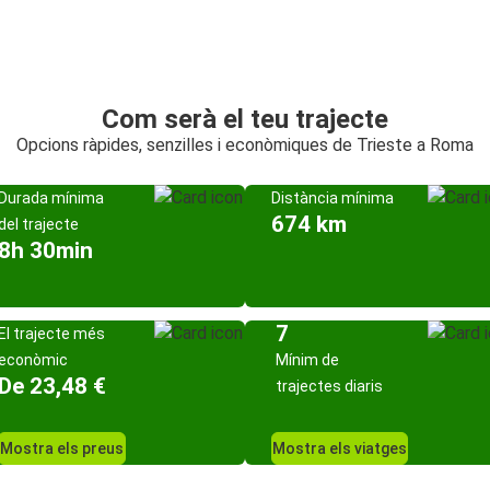
Com serà el teu trajecte
Opcions ràpides, senzilles i econòmiques de Trieste a Roma
Durada mínima
Distància mínima
674 km
del trajecte
8h 30min
7
El trajecte més
econòmic
Mínim de
De 23,48 €
trajectes diaris
Mostra els preus
Mostra els viatges