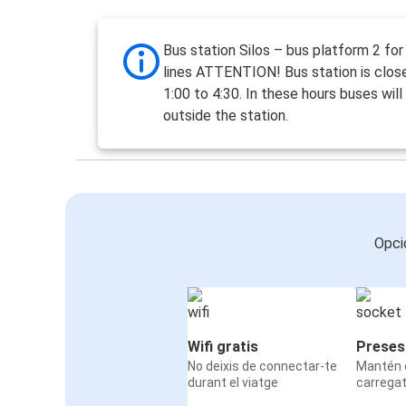
Bus station Silos – bus platform 2 fo
lines ATTENTION! Bus station is clos
1:00 to 4:30. In these hours buses will
outside the station.
Opci
Wifi gratis
Preses
No deixis de connectar-te
Mantén e
durant el viatge
carrega