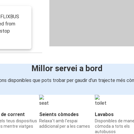
r FLIXBUS
ed from
 stop
Millor servei a bord
ons disponibles que pots trobar per gaudir d'un trajecte més cò
 de corrent
Seients còmodes
Lavabos
ls teus dispositius
Relaxa't amb l'espai
Disponibles de man
ts mentre viatges
addicional per a les cames
còmoda a tots els
autobusos