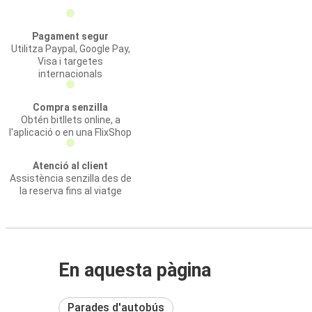
Pagament segur
Utilitza Paypal, Google Pay,
Visa i targetes
internacionals
Compra senzilla
Obtén bitllets online, a
l'aplicació o en una FlixShop
Atenció al client
Assistència senzilla des de
la reserva fins al viatge
En aquesta pàgina
Parades d'autobús