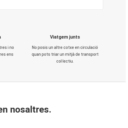
a
Viatgem junts
tres i no
No posis un altre cotxe en circulació
tres ens
quan pots triar un mitjà de transport
col·lectiu.
en nosaltres.