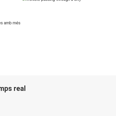
ges amb més
emps real