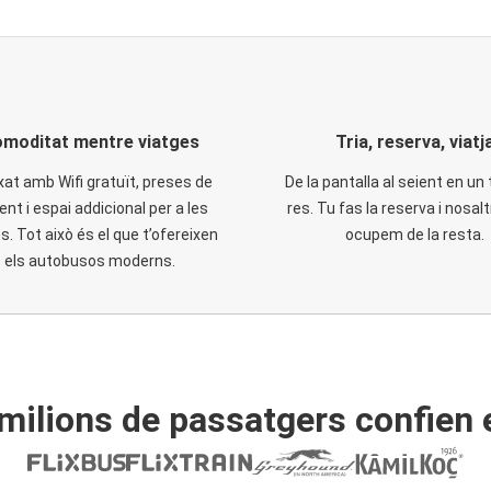
moditat mentre viatges
Tria, reserva, viatj
xat amb Wifi gratuït, preses de
De la pantalla al seient en un 
ent i espai addicional per a les
res. Tu fas la reserva i nosal
. Tot això és el que t’ofereixen
ocupem de la resta.
els autobusos moderns.
ilions de passatgers confien 