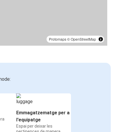
Protomaps
©
OpenStreetMap
mode:
Emmagatzematge per a
era
l'equipatge
Espai per deixar les
pertinences de manera