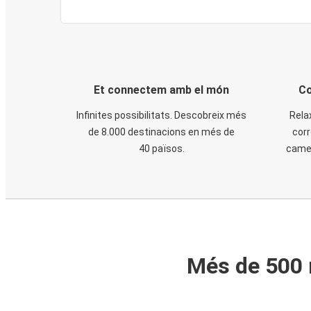
Et connectem amb el món
Co
Infinites possibilitats. Descobreix més
Rela
de 8.000 destinacions en més de
corr
40 països.
cames
Més de 500 m