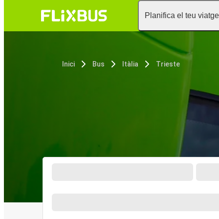
Planifica el teu viatge
Inici
Bus
Itàlia
Trieste