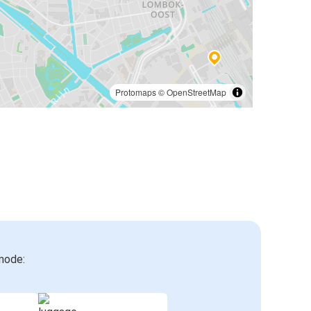
Protomaps
©
OpenStreetMap
mode: