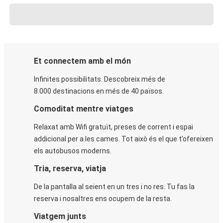
Et connectem amb el món
Infinites possibilitats. Descobreix més de
8.000 destinacions en més de 40 països.
Comoditat mentre viatges
Relaxat amb Wifi gratuït, preses de corrent i espai
addicional per a les cames. Tot això és el que t’ofereixen
els autobusos moderns.
Tria, reserva, viatja
De la pantalla al seient en un tres i no res. Tu fas la
reserva i nosaltres ens ocupem de la resta.
Viatgem junts