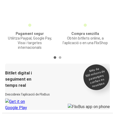
Pagament segur
Compra senzilla
Utilitza Paypal, Google Pay,
Obtén bitllets online, a
Visa i targetes
l'aplicació o en una FlixShop
internacionals
Més de
500
milions de
Bitllet digital i
passatgers
seguiment en
confien en
nosaltres
temps real
Descobreix l’aplicació de FlixBus