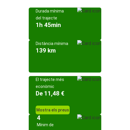
Durada mínima
del trajecte
1h 45min
Distància mínima
139 km
El trajecte més
econòmic
De 11,48 €
Mostra els preus
4
Mínim de