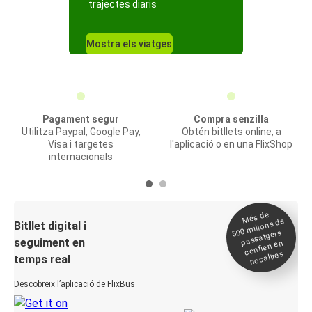
trajectes diaris
Mostra els viatges
Pagament segur
Compra senzilla
Utilitza Paypal, Google Pay,
Obtén bitllets online, a
Visa i targetes
l'aplicació o en una FlixShop
internacionals
Més de
500
milions de
Bitllet digital i
passatgers
seguiment en
confien en
nosaltres
temps real
Descobreix l’aplicació de FlixBus