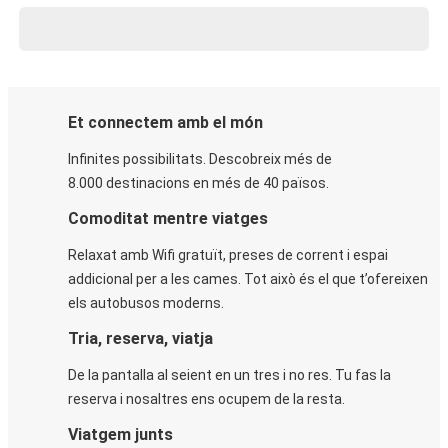
Et connectem amb el món
Infinites possibilitats. Descobreix més de
8.000 destinacions en més de 40 països.
Comoditat mentre viatges
Relaxat amb Wifi gratuït, preses de corrent i espai
addicional per a les cames. Tot això és el que t’ofereixen
els autobusos moderns.
Tria, reserva, viatja
De la pantalla al seient en un tres i no res. Tu fas la
reserva i nosaltres ens ocupem de la resta.
Viatgem junts