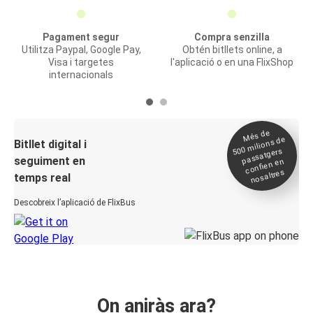
Pagament segur
Compra senzilla
Utilitza Paypal, Google Pay,
Obtén bitllets online, a
Visa i targetes
l'aplicació o en una FlixShop
internacionals
Més de
500
milions de
Bitllet digital i
passatgers
seguiment en
confien en
nosaltres
temps real
Descobreix l’aplicació de FlixBus
On aniràs ara?