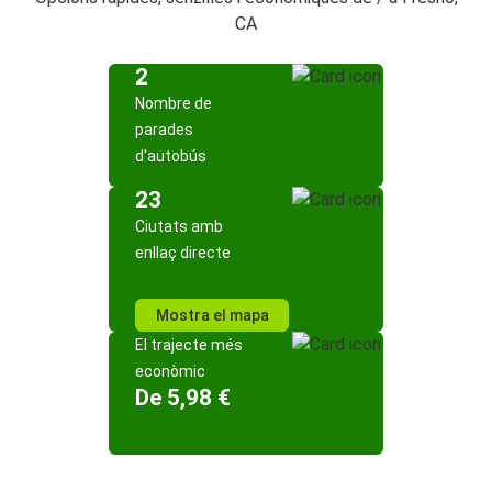
CA
2
Nombre de
parades
d'autobús
23
Ciutats amb
enllaç directe
Mostra el mapa
El trajecte més
econòmic
De 5,98 €