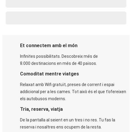
Et connectem amb el món
Infinites possibilitats. Descobreix més de
8.000 destinacions en més de 40 països.
Comoditat mentre viatges
Relaxat amb Wifi gratuït, preses de corrent i espai
addicional per a les cames. Tot això és el que t’ofereixen
els autobusos moderns.
Tria, reserva, viatja
De la pantalla al seient en un tres i no res. Tu fas la
reserva i nosaltres ens ocupem de la resta.