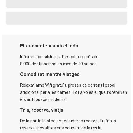
Et connectem amb el món
Infinites possibilitats. Descobreix més de
8.000 destinacions en més de 40 països.
Comoditat mentre viatges
Relaxat amb Wifi gratuït, preses de corrent i espai
addicional per a les cames. Tot això és el que t’ofereixen
els autobusos moderns.
Tria, reserva, viatja
De la pantalla al seient en un tres i no res. Tu fas la
reserva i nosaltres ens ocupem de la resta.