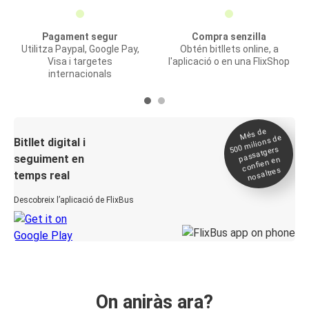
Pagament segur
Compra senzilla
Utilitza Paypal, Google Pay,
Obtén bitllets online, a
Visa i targetes
l'aplicació o en una FlixShop
internacionals
Més de
500
milions de
Bitllet digital i
passatgers
seguiment en
confien en
nosaltres
temps real
Descobreix l’aplicació de FlixBus
On aniràs ara?