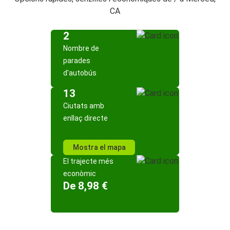
CA
2
Nombre de
parades
d'autobús
13
Ciutats amb
enllaç directe
Mostra el mapa
El trajecte més
econòmic
De 8,98 €