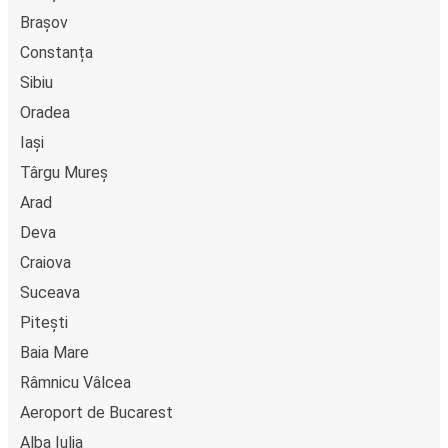
Brașov
Constanța
Sibiu
Oradea
Iași
Târgu Mureș
Arad
Deva
Craiova
Suceava
Pitești
Baia Mare
Râmnicu Vâlcea
Aeroport de Bucarest
Alba Iulia