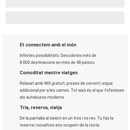
Et connectem amb el món
Infinites possibilitats. Descobreix més de
8.000 destinacions en més de 40 països.
Comoditat mentre viatges
Relaxat amb Wifi gratuït, preses de corrent i espai
addicional per a les cames. Tot això és el que t’ofereixen
els autobusos moderns.
Tria, reserva, viatja
De la pantalla al seient en un tres i no res. Tu fas la
reserva i nosaltres ens ocupem de la resta.