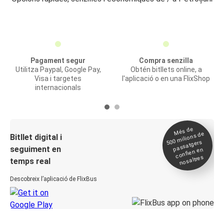
Pagament segur
Compra senzilla
Utilitza Paypal, Google Pay,
Obtén bitllets online, a
Visa i targetes
l'aplicació o en una FlixShop
internacionals
Més de
500
milions de
Bitllet digital i
passatgers
seguiment en
confien en
nosaltres
temps real
Descobreix l’aplicació de FlixBus