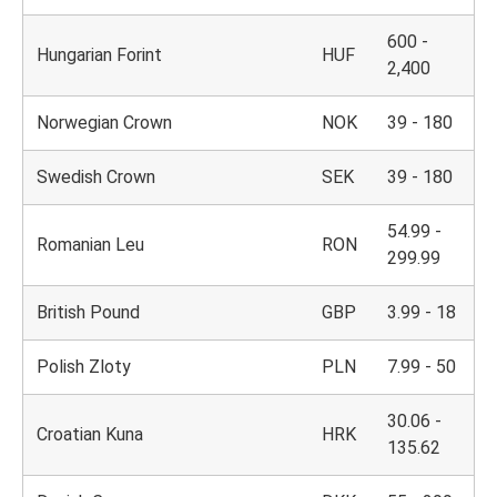
600 -
Hungarian Forint
HUF
2,400
Norwegian Crown
NOK
39 - 180
Swedish Crown
SEK
39 - 180
54.99 -
Romanian Leu
RON
299.99
British Pound
GBP
3.99 - 18
Polish Zloty
PLN
7.99 - 50
30.06 -
Croatian Kuna
HRK
135.62