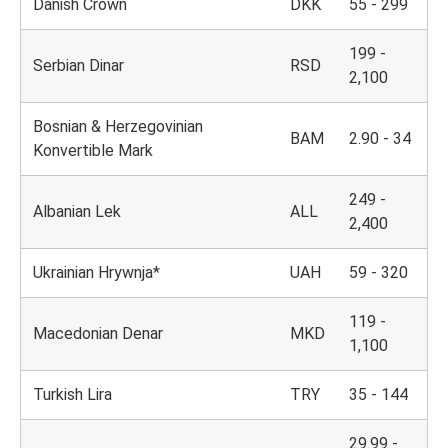
Danish Crown
DKK
55 - 299
199 -
Serbian Dinar
RSD
2,100
Bosnian & Herzegovinian
BAM
2.90 - 34
Konvertible Mark
249 -
Albanian Lek
ALL
2,400
Ukrainian Hrywnja*
UAH
59 - 320
119 -
Macedonian Denar
MKD
1,100
Turkish Lira
TRY
35 - 144
29.99 -