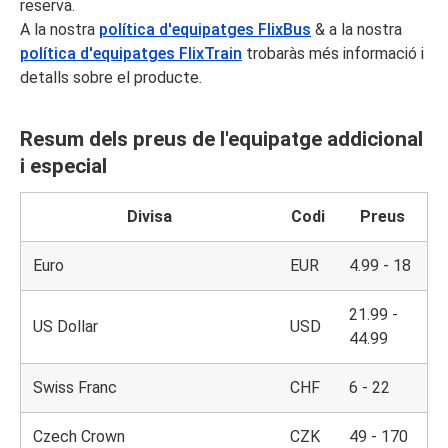
reserva.
A la nostra
política d'equipatges FlixBus
& a la nostra
política d'equipatges FlixTrain
trobaràs més informació i
detalls sobre el producte.
Resum dels preus de l'equipatge addicional
i especial
Divisa
Codi
Preus
Euro
EUR
4.99 - 18
21.99 -
US Dollar
USD
44.99
Swiss Franc
CHF
6 - 22
Czech Crown
CZK
49 - 170