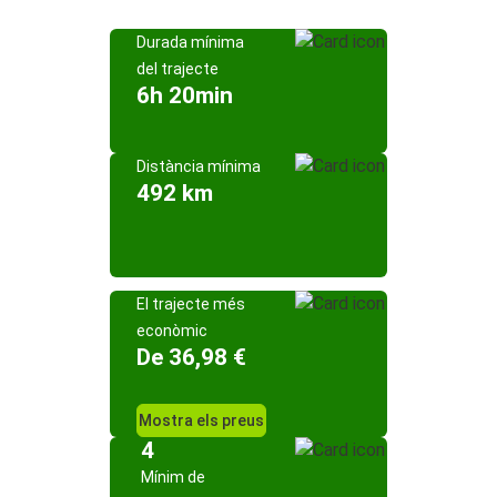
Durada mínima
del trajecte
6h 20min
Distància mínima
492 km
El trajecte més
econòmic
De 36,98 €
Mostra els preus
4
Mínim de