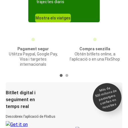
trajectes diaris
Mostra els viatges
Pagament segur
Compra senzilla
Utilitza Paypal, Google Pay,
Obtén bitllets online, a
Visa i targetes
l'aplicació o en una FlixShop
internacionals
Més de
500
milions de
Bitllet digital i
passatgers
seguiment en
confien en
nosaltres
temps real
Descobreix l’aplicació de FlixBus