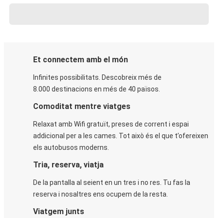
Et connectem amb el món
Infinites possibilitats. Descobreix més de
8.000 destinacions en més de 40 països.
Comoditat mentre viatges
Relaxat amb Wifi gratuït, preses de corrent i espai
addicional per a les cames. Tot això és el que t’ofereixen
els autobusos moderns.
Tria, reserva, viatja
De la pantalla al seient en un tres i no res. Tu fas la
reserva i nosaltres ens ocupem de la resta.
Viatgem junts