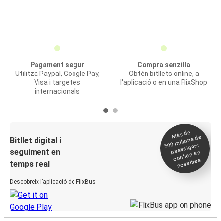
Pagament segur
Compra senzilla
Utilitza Paypal, Google Pay,
Obtén bitllets online, a
Visa i targetes
l'aplicació o en una FlixShop
internacionals
Més de
500
milions de
Bitllet digital i
passatgers
seguiment en
confien en
nosaltres
temps real
Descobreix l’aplicació de FlixBus