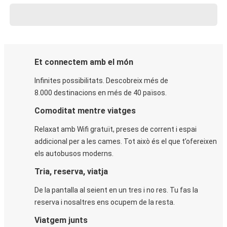
Et connectem amb el món
Infinites possibilitats. Descobreix més de
8.000 destinacions en més de 40 països.
Comoditat mentre viatges
Relaxat amb Wifi gratuït, preses de corrent i espai
addicional per a les cames. Tot això és el que t’ofereixen
els autobusos moderns.
Tria, reserva, viatja
De la pantalla al seient en un tres i no res. Tu fas la
reserva i nosaltres ens ocupem de la resta.
Viatgem junts