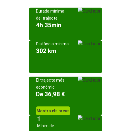
Durada mínima
del trajecte
4h 35min
Distància mínima
302 km
El trajecte més
econòmic
De 36,98 €
Mostra els preus
1
Mínim de