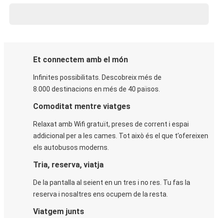
Et connectem amb el món
Infinites possibilitats. Descobreix més de
8.000 destinacions en més de 40 països.
Comoditat mentre viatges
Relaxat amb Wifi gratuït, preses de corrent i espai
addicional per a les cames. Tot això és el que t’ofereixen
els autobusos moderns.
Tria, reserva, viatja
De la pantalla al seient en un tres i no res. Tu fas la
reserva i nosaltres ens ocupem de la resta.
Viatgem junts