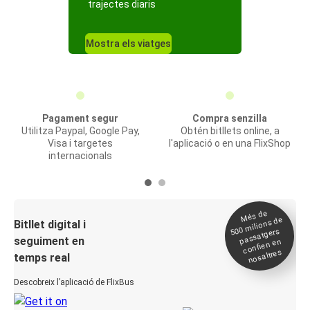
trajectes diaris
Mostra els viatges
Pagament segur
Compra senzilla
Utilitza Paypal, Google Pay,
Obtén bitllets online, a
Visa i targetes
l'aplicació o en una FlixShop
internacionals
Més de
500
milions de
Bitllet digital i
passatgers
seguiment en
confien en
nosaltres
temps real
Descobreix l’aplicació de FlixBus