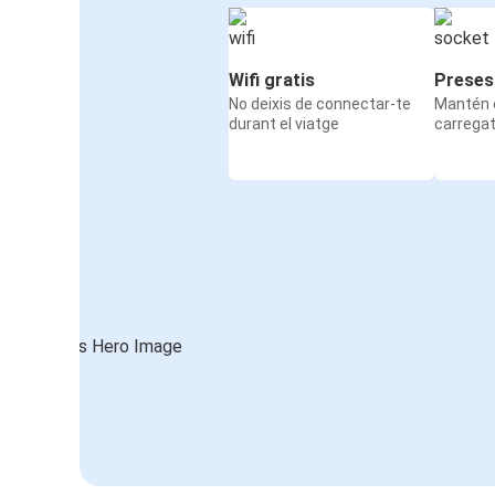
Wifi gratis
Preses
No deixis de connectar-te
Mantén e
durant el viatge
carrega