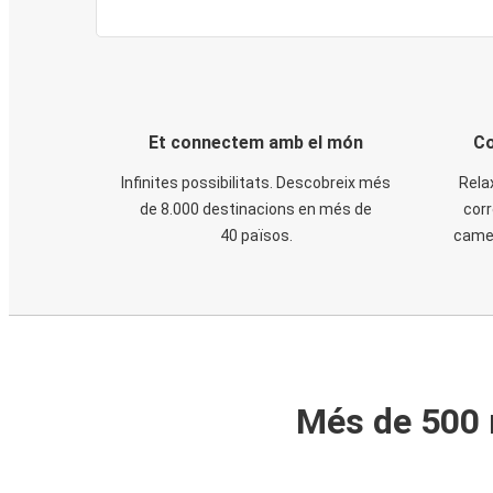
Et connectem amb el món
Co
Infinites possibilitats. Descobreix més
Rela
de 8.000 destinacions en més de
corr
40 països.
cames
Més de 500 m