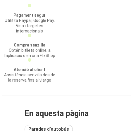
Pagament segur
Utilitza Paypal, Google Pay,
Visa i targetes
internacionals
Compra senzilla
Obtén bitllets online, a
l'aplicació o en una FlixShop
Atenció al client
Assistència senzilla des de
la reserva fins al viatge
En aquesta pàgina
Parades d'autobús