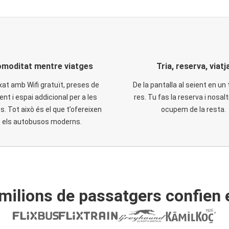
moditat mentre viatges
Tria, reserva, viatj
xat amb Wifi gratuït, preses de
De la pantalla al seient en un 
ent i espai addicional per a les
res. Tu fas la reserva i nosal
. Tot això és el que t’ofereixen
ocupem de la resta.
els autobusos moderns.
ilions de passatgers confien 