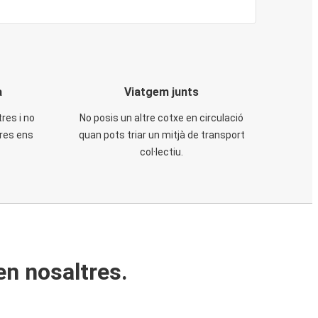
a
Viatgem junts
tres i no
No posis un altre cotxe en circulació
tres ens
quan pots triar un mitjà de transport
col·lectiu.
en nosaltres.