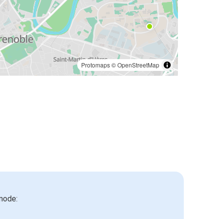
Protomaps
©
OpenStreetMap
mode: