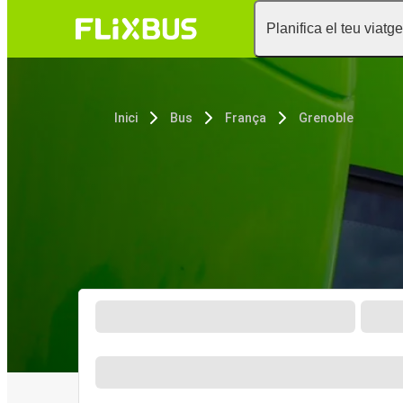
Planifica el teu viatge
Inici
Bus
França
Grenoble