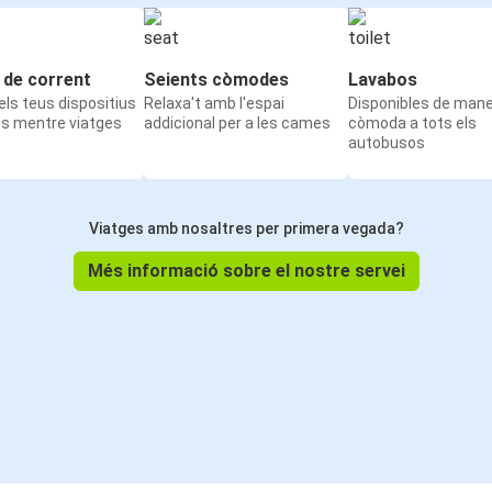
 de corrent
Seients còmodes
Lavabos
ls teus dispositius
Relaxa't amb l'espai
Disponibles de man
ts mentre viatges
addicional per a les cames
còmoda a tots els
autobusos
Viatges amb nosaltres per primera vegada?
Més informació sobre el nostre servei