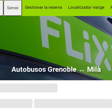
Gestionar la reserva
Localitzador viatge
Servei
Autobusos Grenoble ↔ Milà