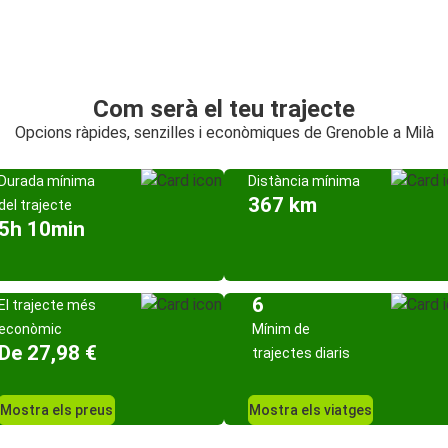
Com serà el teu trajecte
Opcions ràpides, senzilles i econòmiques de Grenoble a Milà
Durada mínima
Distància mínima
367 km
del trajecte
5h 10min
6
El trajecte més
econòmic
Mínim de
De 27,98 €
trajectes diaris
Mostra els preus
Mostra els viatges