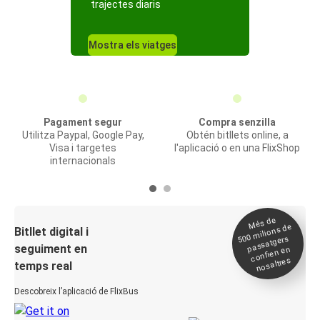
trajectes diaris
Mostra els viatges
Pagament segur
Compra senzilla
Utilitza Paypal, Google Pay,
Obtén bitllets online, a
Visa i targetes
l'aplicació o en una FlixShop
internacionals
Més de
500
milions de
Bitllet digital i
passatgers
seguiment en
confien en
nosaltres
temps real
Descobreix l’aplicació de FlixBus