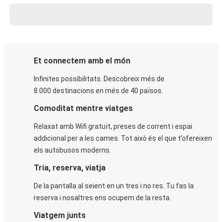
Et connectem amb el món
Infinites possibilitats. Descobreix més de
8.000 destinacions en més de 40 països.
Comoditat mentre viatges
Relaxat amb Wifi gratuït, preses de corrent i espai
addicional per a les cames. Tot això és el que t’ofereixen
els autobusos moderns.
Tria, reserva, viatja
De la pantalla al seient en un tres i no res. Tu fas la
reserva i nosaltres ens ocupem de la resta.
Viatgem junts