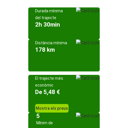
Durada mínima
del trajecte
2h 30min
Distància mínima
178 km
El trajecte més
econòmic
De 5,48 €
Mostra els preus
5
Mínim de