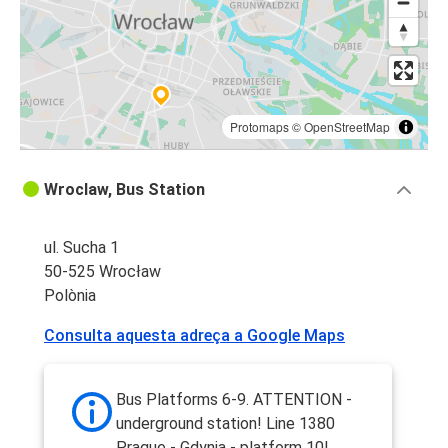
Protomaps
©
OpenStreetMap
Wroclaw, Bus Station
ul. Sucha 1
50-525 Wrocław
Polònia
Consulta aquesta adreça a Google Maps
Bus Platforms 6-9. ATTENTION -
underground station! Line 1380
Prague - Gdynia - platform 10!