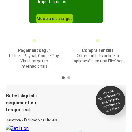
trajectes diaris
Mostra els viatges
Pagament segur
Compra senzilla
Utilitza Paypal, Google Pay,
Obtén bitllets online, a
Visa i targetes
l'aplicació o en una FlixShop
internacionals
Més de
500
milions de
Bitllet digital i
passatgers
seguiment en
confien en
nosaltres
temps real
Descobreix l’aplicació de FlixBus