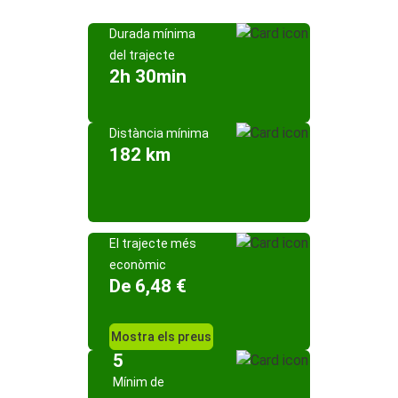
Durada mínima
del trajecte
2h 30min
Distància mínima
182 km
El trajecte més
econòmic
De 6,48 €
Mostra els preus
5
Mínim de