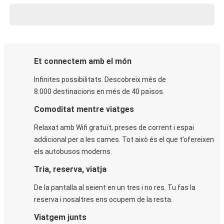
Et connectem amb el món
Infinites possibilitats. Descobreix més de
8.000 destinacions en més de 40 països.
Comoditat mentre viatges
Relaxat amb Wifi gratuït, preses de corrent i espai
addicional per a les cames. Tot això és el que t’ofereixen
els autobusos moderns.
Tria, reserva, viatja
De la pantalla al seient en un tres i no res. Tu fas la
reserva i nosaltres ens ocupem de la resta.
Viatgem junts