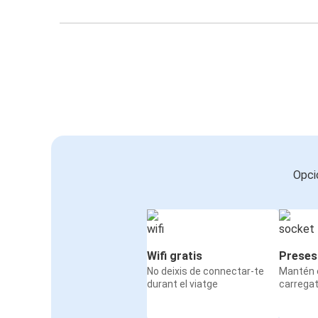
Opci
Wifi gratis
Preses
No deixis de connectar-te
Mantén e
durant el viatge
carrega