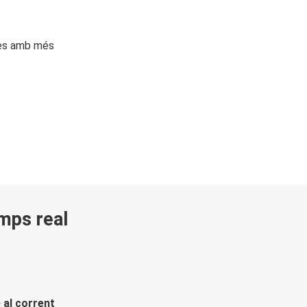
ges amb més
emps real
 al corrent