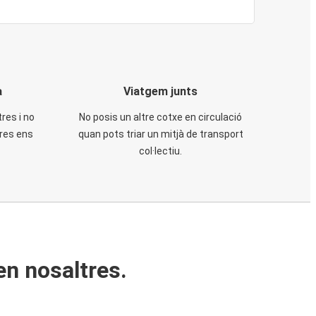
a
Viatgem junts
tres i no
No posis un altre cotxe en circulació
tres ens
quan pots triar un mitjà de transport
col·lectiu.
en nosaltres.