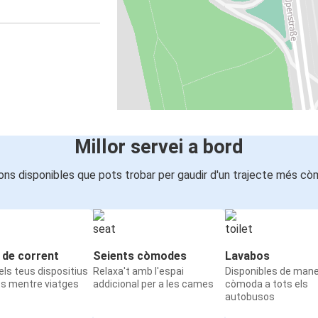
Millor servei a bord
ons disponibles que pots trobar per gaudir d'un trajecte més cò
 de corrent
Seients còmodes
Lavabos
ls teus dispositius
Relaxa't amb l'espai
Disponibles de man
ts mentre viatges
addicional per a les cames
còmoda a tots els
autobusos