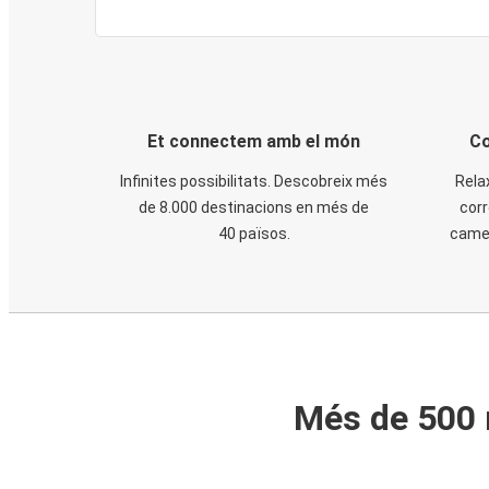
Et connectem amb el món
Co
Infinites possibilitats. Descobreix més
Rela
de 8.000 destinacions en més de
corr
40 països.
cames
Més de 500 m