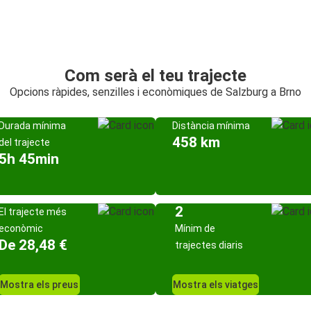
Com serà el teu trajecte
Opcions ràpides, senzilles i econòmiques de Salzburg a Brno
Durada mínima
Distància mínima
458 km
del trajecte
5h 45min
2
El trajecte més
econòmic
Mínim de
De 28,48 €
trajectes diaris
Mostra els preus
Mostra els viatges