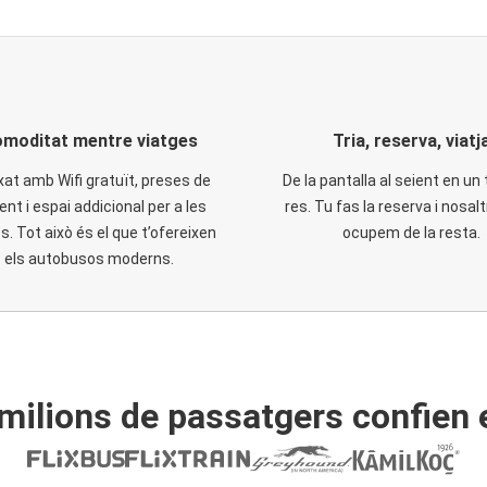
moditat mentre viatges
Tria, reserva, viatj
xat amb Wifi gratuït, preses de
De la pantalla al seient en un 
ent i espai addicional per a les
res. Tu fas la reserva i nosal
. Tot això és el que t’ofereixen
ocupem de la resta.
els autobusos moderns.
ilions de passatgers confien 