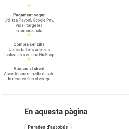
Pagament segur
Utilitza Paypal, Google Pay,
Visa i targetes
internacionals
Compra senzilla
Obtén bitllets online, a
l'aplicació o en una FlixShop
Atenció al client
Assistència senzilla des de
la reserva fins al viatge
En aquesta pàgina
Parades d'autobús