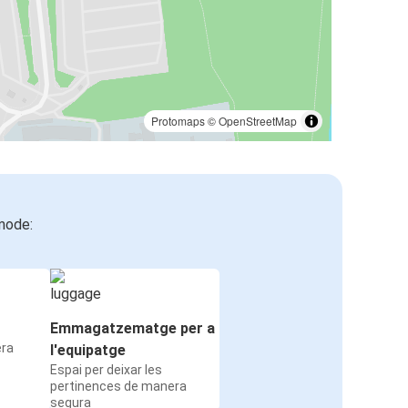
Protomaps
©
OpenStreetMap
mode:
Emmagatzematge per a
era
l'equipatge
Espai per deixar les
pertinences de manera
segura